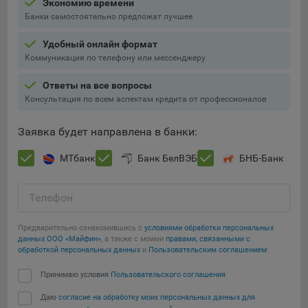
Экономию времени
Подобные функции улучшают условия работы
Банки самостоятельно предложат лучшее
пользователей с сайтом.
Удобный онлайн формат
9.3. Файлы cookie предпочтений, например, для настройки
Коммуникация по телефону или мессенджеру
контента. Данные файлы cookie собирают информацию о
выборе пользователя на сайте и его предпочтениях и
Ответы на все вопросы
позволяют Обществу «запомнить» информацию о
Консультация по всем аспектам кредита от профессионалов
выбранном пользователем городе и других местных
настройках для того, чтобы соответствующим образом
Заявка будет направлена в банки:
настраивать сайт.
МТбанк
Банк БелВЭБ
БНБ-Банк
9.4. Аналитические файлы cookie, например
Яндекс.Метрика, Google Analytics. Данные файлы cookie
собирают информацию о том, как пользователь
Телефон
использовал сайты, и позволяют Обществу вносить в них
улучшения.
Предварительно ознакомившись с
условиями обработки персональных
данных ООО «Майфин»
, а также с моими
правами, связанными с
Аналитические файлы cookie показывают, какие страницы
обработкой персональных данных
и
Пользовательским соглашением
:
сайта Общества посещаются чаще всего, помогают
Сохранить мои изменения
выявлять трудности, возникающие при использовании
Принимаю условия
Пользовательского соглашения
сайта, а также позволяют оценить эффективность
Даю
согласие на обработку моих персональных данных для
Сохранить по умолчанию
рекламы. Благодаря этому у Общества есть возможность