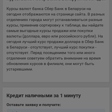
Курсы валют банка Сбер Банк в Беларуси на
5.4. Создание и предоставление персонализированной
рекламы пользователю.
сегодня отображаются на странице сайта. В разных
отделениях города могут устанавливаться разные
9.1. Технические (обязательные) файлы cookie, например,
курсы, применив сортировку к таблице, вы найдете
применяемые при регистрации либо входе в систему, или
самые выгодные курсы продажи или покупки
для оставления отзыва либо комментария. Данные файлы
валюты (доллара, евро или российского рубля). На
cookie используются в целях обеспечения корректной
сегодня лучший курс продажи доллара в Сбер Банк
работы сайтов и полноценного использования его
в Беларуси - отсутствует, лучший курс покупки -
функционала пользователем, не могут быть отключены в
отсутствует. Перед посещением того или иного
системах. Вместе с тем, пользователь может настроить
отделения советуем обратить внимание на время
браузер, чтобы он блокировал такие файлы сookie или
обновления курсов в филиале, они могут быть
уведомлял пользователя об их использовании — но в таком
устаревшими.
случае некоторые разделы сайта могут не работать).
9.2. Функциональные файлы cookie, например,
определяющие имя пользователя. Данные файлы cookie
используются для обеспечения работы некоторых
Кредит наличными за 1 минуту
дополнительных функций сайтов, например, для хранения
предпочтений пользователя, в том числе имени
Оставьте заявку и получите:
пользователя или выбора языка, и для предотвращения
повторных прохождений опросов пользователями.