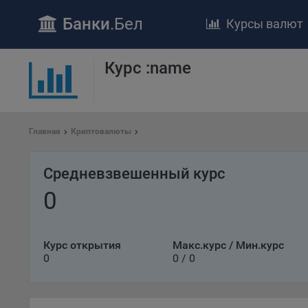
Банки
.Бел
Курсы валют
Курс :name
ПОЛОЖЕ
Обще
удел
отве
Главная
Криптовалюты
Утве
«По
Средневзвешенный курс
перс
Бела
0
«За
Поли
осу
Курс открытия
Макс.курс / Мин.курс
«ban
0
0 / 0
файл
проц
Файл