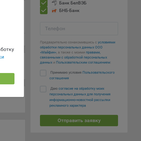
Банк БелВЭБ
г
БНБ-Банк
 если
ть
Телефон
я
Предварительно ознакомившись с
условиями
ример,
обработки персональных данных ООО
ботку
ты
«Майфин»
, а также с моими
правами,
ки
и
связанными с обработкой персональных
данных
и
Пользовательским соглашением
:
Принимаю условия
Пользовательского
соглашения
йте
Даю
согласие на обработку моих
лучае
персональных данных для получения
ожет
информационно-новостной рассылки
вой
рекламного характера
сии
Отправить заявку
ых