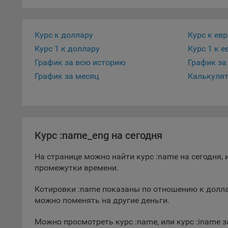
5.1. О
5.2. П
Курс к доллару
Курс к ев
их раб
Курс 1 к доллару
Курс 1 к е
График за всю историю
График за
5.3. С
дальне
График за месяц
Калькуля
5.4. С
9.1. Т
регист
коммен
Курс :name_eng на сегодня
коррек
пользо
На странице можно найти курс :name на сегодня
может 
промежутки времени.
уведом
раздел
Котировки :name показаны по отношению к долла
можно поменять на другие деньги.
9.2. Ф
Данные
Можно просмотреть курс :name, или курс :iname
дополн