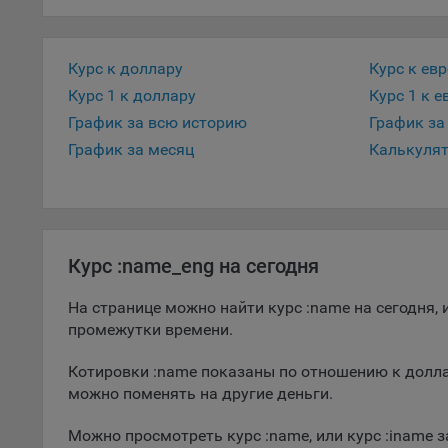
5.1. О
5.2. П
Курс к доллару
Курс к ев
их раб
Курс 1 к доллару
Курс 1 к е
График за всю историю
График за
5.3. С
дальне
График за месяц
Калькуля
5.4. С
9.1. Т
регист
коммен
Курс :name_eng на сегодня
коррек
пользо
На странице можно найти курс :name на сегодня
может 
промежутки времени.
уведом
раздел
Котировки :name показаны по отношению к долла
можно поменять на другие деньги.
9.2. Ф
Данные
Можно просмотреть курс :name, или курс :iname
дополн