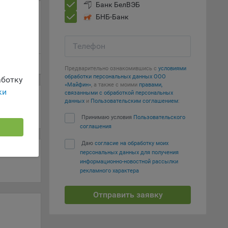
Банк БелВЭБ
г
БНБ-Банк
 если
ть
Телефон
я
Предварительно ознакомившись с
условиями
ример,
обработки персональных данных ООО
ботку
ты
«Майфин»
, а также с моими
правами,
ки
и
связанными с обработкой персональных
данных
и
Пользовательским соглашением
:
Принимаю условия
Пользовательского
соглашения
йте
Даю
согласие на обработку моих
лучае
персональных данных для получения
ожет
информационно-новостной рассылки
вой
рекламного характера
сии
Отправить заявку
ых