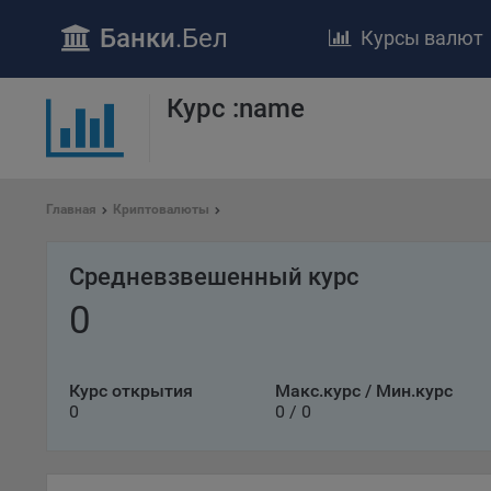
Банки
.Бел
Курсы валют
Курс :name
ПОЛОЖЕ
Обще
удел
отве
Главная
Криптовалюты
Утве
«По
Средневзвешенный курс
перс
Бела
0
«За
Поли
осу
Курс открытия
Макс.курс / Мин.курс
«ban
0
0 / 0
файл
проц
Файл