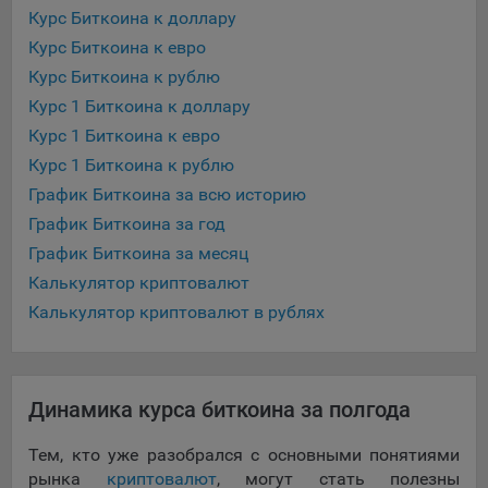
данные о пользователе в случае, если это разрешено в
Курс Биткоина к доллару
настройках браузера пользователя (включено
Курс Биткоина к евро
сохранение файлов cookie и использование технологии
Курс Биткоина к рублю
JavaScript).
Курс 1 Биткоина к доллару
На сайтах обрабатываются следующие типы файлов
Курс 1 Биткоина к евро
cookie:
Курс 1 Биткоина к рублю
Общество может использовать файлы cookie для
График Биткоина за всю историю
рекламирования услуг пользователям сайта
«bankibel.by» на сторонних веб-сайтах. Например, если
График Биткоина за год
пользователь посетит указанный сайт, то в дальнейшем
График Биткоина за месяц
может встретить рекламу Общества на некоторых
Калькулятор криптовалют
сторонних веб-сайтах.
Калькулятор криптовалют в рублях
Иногда Общество использует сторонние файлы cookie
для отслеживания эффективности своих рекламных
объявлений. Такие файлы cookie, например, запоминают,
с помощью каких браузеров пользователи посещают
Динамика курса биткоина за полгода
сайты Общества. С помощью данной процедуры
Общество также регулирует и оценивает эффективность
Тем, кто уже разобрался с основными понятиями
рекламной деятельности.
рынка
криптовалют
, могут стать полезны