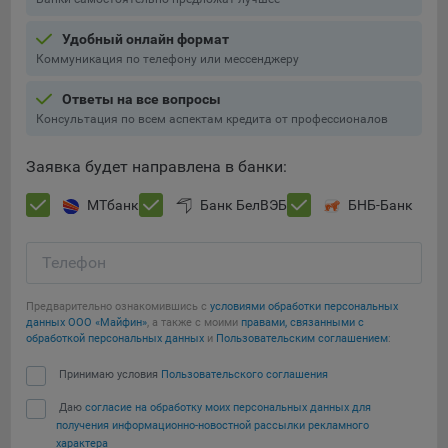
составить представление о тенденциях использования
сайта в целом. Общество использует информацию для
Удобный онлайн формат
анализа трафика на сайтах.
Коммуникация по телефону или мессенджеру
9.5. Файлы cookie, применяемые для определения целевой
Ответы на все вопросы
аудитории и в рекламных целях, например Яндекс.Метрика,
Консультация по всем аспектам кредита от профессионалов
Google Analytics.
Заявка будет направлена в банки:
Технические/Функциональные, хранятся не более года;
Необходимые для функционирования веб-аналитических
МТбанк
Банк БелВЭБ
БНБ-Банк
платформ «Google Analytics», «Яндекс.Метрика»
(статистические), установлены на сервере Общества и не
Телефон
передаются третьим лицам, часть из которых хранятся во
время пользования сайтом;
Предварительно ознакомившись с
условиями обработки персональных
Остальные - не более года.
данных ООО «Майфин»
, а также с моими
правами, связанными с
Сохранить мои изменения
обработкой персональных данных
и
Пользовательским соглашением
:
Отключение аналитических файлов cookie не позволяет
Сохранить по умолчанию
Принимаю условия
Пользовательского соглашения
определять предпочтения пользователей сайта, в том числе
наиболее и наименее популярные страницы и принимать
Даю
согласие на обработку моих персональных данных для
меры по совершенствованию работы сайта исходя из
получения информационно-новостной рассылки рекламного
предпочтений пользователей.
характера