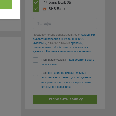
Банк БелВЭБ
 если
БНБ-Банк
ть
Телефон
я
ример,
ты
Предварительно ознакомившись с
условиями
обработки персональных данных ООО
и
«Майфин»
, а также с моими
правами,
связанными с обработкой персональных
данных
и
Пользовательским соглашением
:
ы
Принимаю условия
Пользовательского
йте
соглашения
лучае
ожет
Даю
согласие на обработку моих
персональных данных для получения
вой
информационно-новостной рассылки
сии
рекламного характера
ых
Отправить заявку