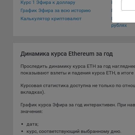
Курс 1 Эфира к доллару
Курс 1 Эф
поль
График Эфира за всю историю
График Эф
поль
Калькулятор криптовалют
Калькулят
рекл
рублях
Иног
эффе
зап
Обще
Динамика курса Ethereum за год
оцен
Срок
Проследить динамику курса ETH за год наглядн
Поль
показывают взлеты и падения курса ETH, в итог
файл
испо
Курсовая статистика доступна не только по отнош
потр
вкладках).
верс
стра
График курса Эфира за год интерактивен. При на
значения:
Поми
могу
дата;
наст
курс, соответствующий выбранному дню.