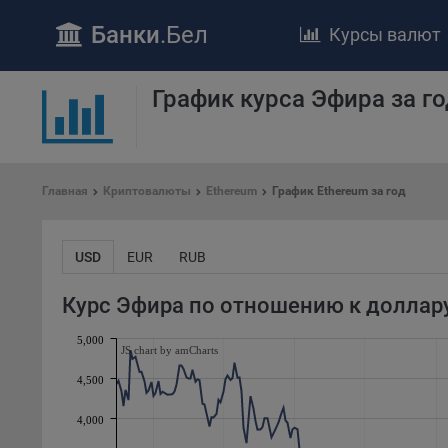
Банки
.Бел
Курсы валют
ПОЛОЖЕ
График курса Эфира за го
Обще
удел
отве
Утве
Главная
Криптовалюты
Ethereum
График Ethereum за год
«По
перс
Бела
USD
EUR
RUB
«За
Поли
Курс Эфира по отношению к доллар
осу
5,000
«ban
JS chart by amCharts
файл
4,500
проц
Файл
4,000
комп