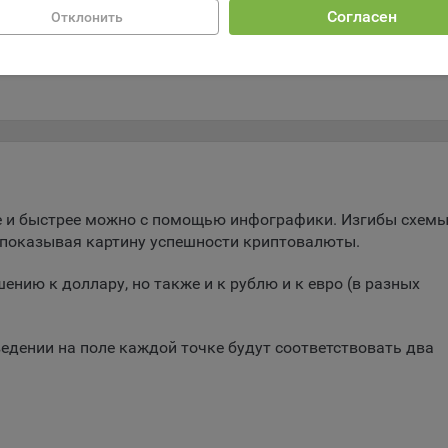
ира к евро
Курс 1 Эфира к рублю
Согласен
Отклонить
зователям сайта «bankibel.by» на сторонних веб-сайтах. Например,
ира за полгода
График Эфира за месяц
зователь посетит указанный сайт, то в дальнейшем может встрети
ор криптовалют в
аму Общества на некоторых сторонних веб-сайтах.
да Общество использует сторонние файлы cookie для отслеживани
ктивности своих рекламных объявлений. Такие файлы cookie, нап
оминают, с помощью каких браузеров пользователи посещают сай
ства. С помощью данной процедуры Общество также регулирует 
ивает эффективность рекламной деятельности.
и хранения обрабатываемых на сайтах Общества файлов cookie:
ее и быстрее можно с помощью инфографики. Изгибы схем
зователи могут принять или отклонить все обрабатываемые на са
е показывая картину успешности криптовалюты.
ы cookie. При этом корректная работа сайта возможна только в с
льзования необходимых файлов cookie. В случае их отключения м
ению к доллару, но также и к рублю и к евро (в разных
ебоваться совершать повторный выбор предпочтений куки, языко
ии сайта, а также могут некорректно отображаться некоторые вер
ниц.
ведении на поле каждой точке будут соответствовать два
мо настроек файлов cookie на сайте субъекты персональных данн
т принять или отклонить сбор всех или некоторых файлов cookie в
ройках своего браузера.
Сохранить мои изменения