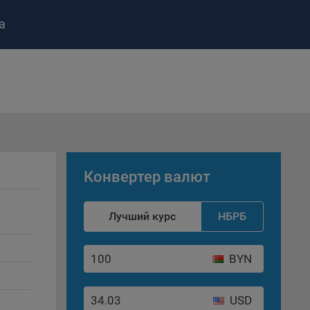
а
ство»
)
ке и
анных.
е
и
ее –
Конвертер валют
Лучший курс
НБРБ
т
вать
BYN
е
USD