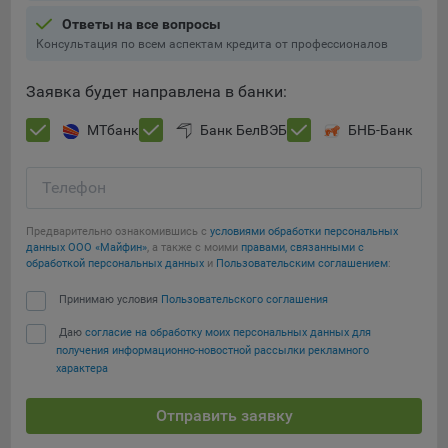
Ответы на все вопросы
При этом, некоторые браузеры позволяют посещать
Консультация по всем аспектам кредита от профессионалов
интернет-сайты в режиме «Инкогнито», чтобы ограничить
хранимый на компьютере объем информации и
Заявка будет направлена в банки:
автоматически удалять сессионные файлы cookie. Кроме
того, субъект персональных данных может удалить ранее
МТбанк
Банк БелВЭБ
БНБ-Банк
сохраненные файлов cookie выбрав соответствующую
опцию в истории браузера.
Телефон
Подробнее о параметрах управления можно ознакомиться,
Сохранить мои изменения
перейдя по внешним ссылкам, ведущим на
Предварительно ознакомившись с
условиями обработки персональных
соответствующие страницы сайтов основных браузеров:
данных ООО «Майфин»
, а также с моими
правами, связанными с
Сохранить по умолчанию
обработкой персональных данных
и
Пользовательским соглашением
:
Firefox
Принимаю условия
Пользовательского соглашения
Chrome
Safari
Даю
согласие на обработку моих персональных данных для
получения информационно-новостной рассылки рекламного
Opera
характера
Microsoft Edge
Отправить заявку
Internet Explorer