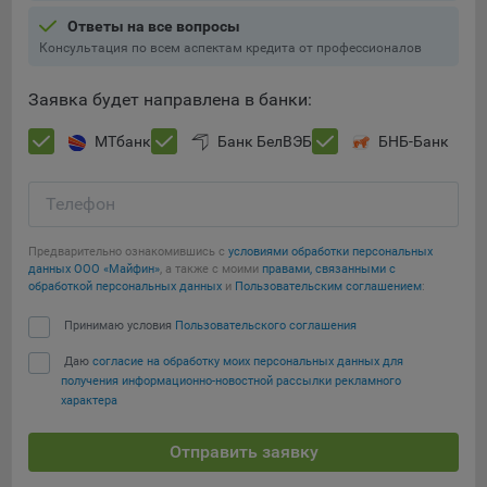
Ответы на все вопросы
При этом, некоторые браузеры позволяют посещать
Консультация по всем аспектам кредита от профессионалов
интернет-сайты в режиме «Инкогнито», чтобы ограничить
хранимый на компьютере объем информации и
Заявка будет направлена в банки:
автоматически удалять сессионные файлы cookie. Кроме
того, субъект персональных данных может удалить ранее
МТбанк
Банк БелВЭБ
БНБ-Банк
сохраненные файлов cookie выбрав соответствующую
опцию в истории браузера.
Телефон
Подробнее о параметрах управления можно ознакомиться,
Сохранить мои изменения
перейдя по внешним ссылкам, ведущим на
Предварительно ознакомившись с
условиями обработки персональных
соответствующие страницы сайтов основных браузеров:
данных ООО «Майфин»
, а также с моими
правами, связанными с
Сохранить по умолчанию
обработкой персональных данных
и
Пользовательским соглашением
:
Firefox
Принимаю условия
Пользовательского соглашения
Chrome
Safari
Даю
согласие на обработку моих персональных данных для
получения информационно-новостной рассылки рекламного
Opera
характера
Microsoft Edge
Отправить заявку
Internet Explorer