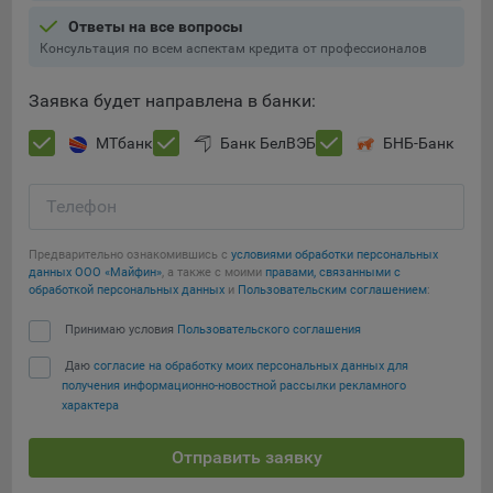
Ответы на все вопросы
При этом, некоторые браузеры позволяют посещать
Консультация по всем аспектам кредита от профессионалов
интернет-сайты в режиме «Инкогнито», чтобы ограничить
хранимый на компьютере объем информации и
Заявка будет направлена в банки:
автоматически удалять сессионные файлы cookie. Кроме
того, субъект персональных данных может удалить ранее
МТбанк
Банк БелВЭБ
БНБ-Банк
сохраненные файлов cookie выбрав соответствующую
опцию в истории браузера.
Телефон
Подробнее о параметрах управления можно ознакомиться,
Сохранить мои изменения
перейдя по внешним ссылкам, ведущим на
Предварительно ознакомившись с
условиями обработки персональных
соответствующие страницы сайтов основных браузеров:
данных ООО «Майфин»
, а также с моими
правами, связанными с
Сохранить по умолчанию
обработкой персональных данных
и
Пользовательским соглашением
:
Firefox
Принимаю условия
Пользовательского соглашения
Chrome
Safari
Даю
согласие на обработку моих персональных данных для
получения информационно-новостной рассылки рекламного
Opera
характера
Microsoft Edge
Отправить заявку
Internet Explorer