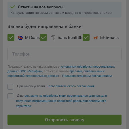
Ответы на все вопросы
При этом, некоторые браузеры позволяют посещать
Консультация по всем аспектам кредита от профессионалов
интернет-сайты в режиме «Инкогнито», чтобы ограничить
хранимый на компьютере объем информации и
Заявка будет направлена в банки:
автоматически удалять сессионные файлы cookie. Кроме
того, субъект персональных данных может удалить ранее
МТбанк
Банк БелВЭБ
БНБ-Банк
сохраненные файлов cookie выбрав соответствующую
опцию в истории браузера.
Телефон
Подробнее о параметрах управления можно ознакомиться,
Сохранить мои изменения
перейдя по внешним ссылкам, ведущим на
Предварительно ознакомившись с
условиями обработки персональных
соответствующие страницы сайтов основных браузеров:
данных ООО «Майфин»
, а также с моими
правами, связанными с
Сохранить по умолчанию
обработкой персональных данных
и
Пользовательским соглашением
:
Firefox
Принимаю условия
Пользовательского соглашения
Chrome
Safari
Даю
согласие на обработку моих персональных данных для
получения информационно-новостной рассылки рекламного
Opera
характера
Microsoft Edge
Отправить заявку
Internet Explorer