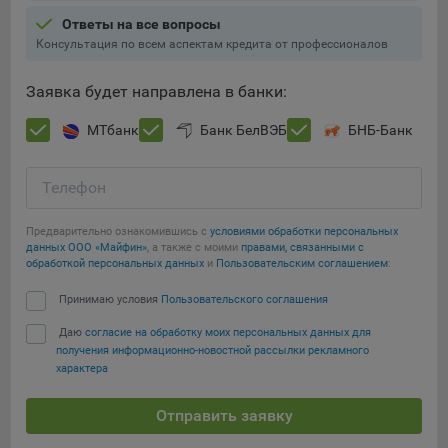
Ответы на все вопросы
При этом, некоторые браузеры позволяют посещать
Консультация по всем аспектам кредита от профессионалов
интернет-сайты в режиме «Инкогнито», чтобы ограничить
хранимый на компьютере объем информации и
Заявка будет направлена в банки:
автоматически удалять сессионные файлы cookie. Кроме
того, субъект персональных данных может удалить ранее
МТбанк
Банк БелВЭБ
БНБ-Банк
сохраненные файлов cookie выбрав соответствующую
опцию в истории браузера.
Телефон
Подробнее о параметрах управления можно ознакомиться,
Сохранить мои изменения
перейдя по внешним ссылкам, ведущим на
Предварительно ознакомившись с
условиями обработки персональных
соответствующие страницы сайтов основных браузеров:
данных ООО «Майфин»
, а также с моими
правами, связанными с
Сохранить по умолчанию
обработкой персональных данных
и
Пользовательским соглашением
:
Firefox
Принимаю условия
Пользовательского соглашения
Chrome
Safari
Даю
согласие на обработку моих персональных данных для
получения информационно-новостной рассылки рекламного
Opera
характера
Microsoft Edge
Отправить заявку
Internet Explorer