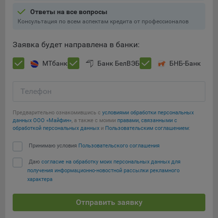
Ответы на все вопросы
При этом, некоторые браузеры позволяют посещать
Консультация по всем аспектам кредита от профессионалов
интернет-сайты в режиме «Инкогнито», чтобы ограничить
хранимый на компьютере объем информации и
Заявка будет направлена в банки:
автоматически удалять сессионные файлы cookie. Кроме
того, субъект персональных данных может удалить ранее
МТбанк
Банк БелВЭБ
БНБ-Банк
сохраненные файлов cookie выбрав соответствующую
опцию в истории браузера.
Телефон
Подробнее о параметрах управления можно ознакомиться,
Сохранить мои изменения
перейдя по внешним ссылкам, ведущим на
Предварительно ознакомившись с
условиями обработки персональных
соответствующие страницы сайтов основных браузеров:
данных ООО «Майфин»
, а также с моими
правами, связанными с
Сохранить по умолчанию
обработкой персональных данных
и
Пользовательским соглашением
:
Firefox
Принимаю условия
Пользовательского соглашения
Chrome
Safari
Даю
согласие на обработку моих персональных данных для
получения информационно-новостной рассылки рекламного
Opera
характера
Microsoft Edge
Отправить заявку
Internet Explorer