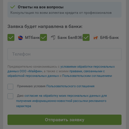
Ответы на все вопросы
При этом, некоторые браузеры позволяют посещать
Консультация по всем аспектам кредита от профессионалов
интернет-сайты в режиме «Инкогнито», чтобы ограничить
хранимый на компьютере объем информации и
Заявка будет направлена в банки:
автоматически удалять сессионные файлы cookie. Кроме
того, субъект персональных данных может удалить ранее
МТбанк
Банк БелВЭБ
БНБ-Банк
сохраненные файлов cookie выбрав соответствующую
опцию в истории браузера.
Телефон
Подробнее о параметрах управления можно ознакомиться,
Сохранить мои изменения
перейдя по внешним ссылкам, ведущим на
Предварительно ознакомившись с
условиями обработки персональных
соответствующие страницы сайтов основных браузеров:
данных ООО «Майфин»
, а также с моими
правами, связанными с
Сохранить по умолчанию
обработкой персональных данных
и
Пользовательским соглашением
:
Firefox
Принимаю условия
Пользовательского соглашения
Chrome
Safari
Даю
согласие на обработку моих персональных данных для
получения информационно-новостной рассылки рекламного
Opera
характера
Microsoft Edge
Отправить заявку
Internet Explorer