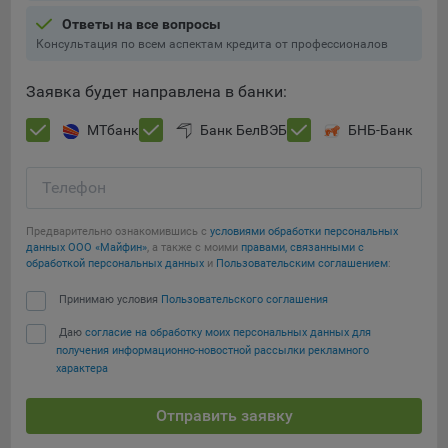
Ответы на все вопросы
При этом, некоторые браузеры позволяют посещать
Консультация по всем аспектам кредита от профессионалов
интернет-сайты в режиме «Инкогнито», чтобы ограничить
хранимый на компьютере объем информации и
Заявка будет направлена в банки:
автоматически удалять сессионные файлы cookie. Кроме
того, субъект персональных данных может удалить ранее
МТбанк
Банк БелВЭБ
БНБ-Банк
сохраненные файлов cookie выбрав соответствующую
опцию в истории браузера.
Телефон
Подробнее о параметрах управления можно ознакомиться,
Сохранить мои изменения
перейдя по внешним ссылкам, ведущим на
Предварительно ознакомившись с
условиями обработки персональных
соответствующие страницы сайтов основных браузеров:
данных ООО «Майфин»
, а также с моими
правами, связанными с
Сохранить по умолчанию
обработкой персональных данных
и
Пользовательским соглашением
:
Firefox
Принимаю условия
Пользовательского соглашения
Chrome
Safari
Даю
согласие на обработку моих персональных данных для
получения информационно-новостной рассылки рекламного
Opera
характера
Microsoft Edge
Отправить заявку
Internet Explorer