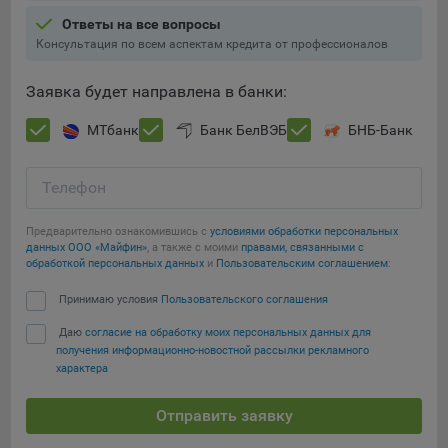
Ответы на все вопросы
При этом, некоторые браузеры позволяют посещать
Консультация по всем аспектам кредита от профессионалов
интернет-сайты в режиме «Инкогнито», чтобы ограничить
хранимый на компьютере объем информации и
Заявка будет направлена в банки:
автоматически удалять сессионные файлы cookie. Кроме
того, субъект персональных данных может удалить ранее
МТбанк
Банк БелВЭБ
БНБ-Банк
сохраненные файлов cookie выбрав соответствующую
опцию в истории браузера.
Телефон
Подробнее о параметрах управления можно ознакомиться,
Сохранить мои изменения
перейдя по внешним ссылкам, ведущим на
Предварительно ознакомившись с
условиями обработки персональных
соответствующие страницы сайтов основных браузеров:
данных ООО «Майфин»
, а также с моими
правами, связанными с
Сохранить по умолчанию
обработкой персональных данных
и
Пользовательским соглашением
:
Firefox
Принимаю условия
Пользовательского соглашения
Chrome
Safari
Даю
согласие на обработку моих персональных данных для
получения информационно-новостной рассылки рекламного
Opera
характера
Microsoft Edge
Отправить заявку
Internet Explorer