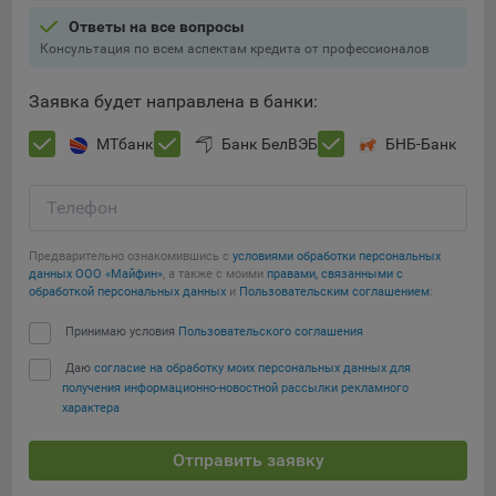
Ответы на все вопросы
При этом, некоторые браузеры позволяют посещать
Консультация по всем аспектам кредита от профессионалов
интернет-сайты в режиме «Инкогнито», чтобы ограничить
хранимый на компьютере объем информации и
Заявка будет направлена в банки:
автоматически удалять сессионные файлы cookie. Кроме
того, субъект персональных данных может удалить ранее
МТбанк
Банк БелВЭБ
БНБ-Банк
сохраненные файлов cookie выбрав соответствующую
опцию в истории браузера.
Телефон
Подробнее о параметрах управления можно ознакомиться,
Сохранить мои изменения
перейдя по внешним ссылкам, ведущим на
Предварительно ознакомившись с
условиями обработки персональных
соответствующие страницы сайтов основных браузеров:
данных ООО «Майфин»
, а также с моими
правами, связанными с
Сохранить по умолчанию
обработкой персональных данных
и
Пользовательским соглашением
:
Firefox
Принимаю условия
Пользовательского соглашения
Chrome
Safari
Даю
согласие на обработку моих персональных данных для
получения информационно-новостной рассылки рекламного
Opera
характера
Microsoft Edge
Отправить заявку
Internet Explorer