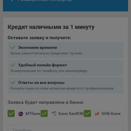
конфиденциальности Яндекс
.
Google Analytics – сервис веб-аналитики,
предоставляемый компанией Google, Inc. Адрес: Google,
Google Data Protection Office, 1600 Amphitheatre Pkwy,
Кредит наличными за 1 минуту
Mountain View, CA 94043, USA.
Политика
конфиденциальности Google.
Оставьте заявку и получите:
Matomo — это система веб-аналитики, которая позволяет
Экономию времени
следит за доступностью сервисов, предоставляемых
Банки самостоятельно предложат лучшее
myfin.by.
Адрес: ООО «Рэкун технолоджи», 220069 г. Минск, пр-т
Удобный онлайн формат
Дзержинского, д.3Б, пом.44.
Коммуникация по телефону или мессенджеру
Пиксель VK Рекламы - сервис позволяет показывать
Ответы на все вопросы
рекламу на площадке VK пользователям, которые
Консультация по всем аспектам кредита от профессионалов
посещали сайт.
Адрес: ООО «ВК», РФ, 125167, г. Москва, Ленинградский
Заявка будет направлена в банки:
проспект, д. 39, стр. 79, БЦ «SkyLight».
Сохранить мои изменения
МТбанк
Банк БелВЭБ
БНБ-Банк
Технические настройки
Сохранить по умолчанию
Технические настройки хранят технические данные вашего
Телефон