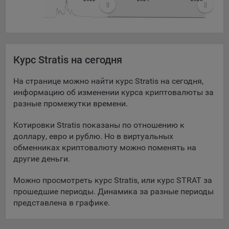
При этом, некоторые браузеры позволяют посещать
интернет-сайты в режиме «Инкогнито», чтобы ограничить
хранимый на компьютере объем информации и
автоматически удалять сессионные файлы cookie. Кроме
Курс Stratis на сегодня
того, субъект персональных данных может удалить ранее
сохраненные файлов cookie выбрав соответствующую
опцию в истории браузера.
На странице можно найти курс Stratis на сегодня,
информацию об изменении курса криптовалюты за
Подробнее о параметрах управления можно ознакомиться,
разные промежутки времени.
перейдя по внешним ссылкам, ведущим на
соответствующие страницы сайтов основных браузеров:
Котировки Stratis показаны по отношению к
доллару, евро и рублю. Но в виртуальных
Firefox
обменниках криптовалюту можно поменять на
Chrome
другие деньги.
Safari
Можно просмотреть курс Stratis, или курс STRAT за
Opera
прошедшие периоды. Динамика за разные периоды
представлена в графике.
Microsoft Edge
Internet Explorer