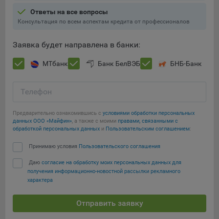
Ответы на все вопросы
При этом, некоторые браузеры позволяют посещать
Консультация по всем аспектам кредита от профессионалов
интернет-сайты в режиме «Инкогнито», чтобы ограничить
хранимый на компьютере объем информации и
Заявка будет направлена в банки:
автоматически удалять сессионные файлы cookie. Кроме
того, субъект персональных данных может удалить ранее
МТбанк
Банк БелВЭБ
БНБ-Банк
сохраненные файлов cookie выбрав соответствующую
опцию в истории браузера.
Телефон
Подробнее о параметрах управления можно ознакомиться,
Сохранить мои изменения
перейдя по внешним ссылкам, ведущим на
Предварительно ознакомившись с
условиями обработки персональных
соответствующие страницы сайтов основных браузеров:
данных ООО «Майфин»
, а также с моими
правами, связанными с
Сохранить по умолчанию
обработкой персональных данных
и
Пользовательским соглашением
:
Firefox
Принимаю условия
Пользовательского соглашения
Chrome
Safari
Даю
согласие на обработку моих персональных данных для
получения информационно-новостной рассылки рекламного
Opera
характера
Microsoft Edge
Отправить заявку
Internet Explorer