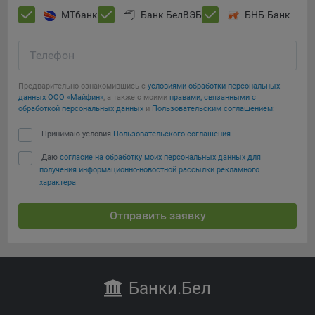
МТбанк
Банк БелВЭБ
БНБ-Банк
Телефон
Предварительно ознакомившись с
условиями обработки персональных
данных ООО «Майфин»
, а также с моими
правами, связанными с
обработкой персональных данных
и
Пользовательским соглашением
:
Принимаю условия
Пользовательского соглашения
Даю
согласие на обработку моих персональных данных для
получения информационно-новостной рассылки рекламного
характера
Отправить заявку
Банки
.Бел