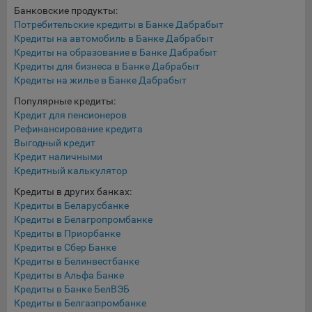
Банковские продукты:
Яндекса рекламная сеть (Yandex Mobile Ads, ADFOX) -
Потребительские кредиты в Банке Дабрабыт
сервис показа контекстной рекламы. Адрес: Yandex
Кредиты на автомобиль в Банке Дабрабыт
Europe AG, Werftestrasse 4, CH-6005 Luzern, Switzerland.
Кредиты на образование в Банке Дабрабыт
Google Ads - сервис показа контекстной рекламы,
Кредиты для бизнеса в Банке Дабрабыт
предоставляемый компанией Google Ireland Ltd, Gordon
Кредиты на жилье в Банке Дабрабыт
House Barrow Street Dublin 4, D04E5W5 Ireland.
Популярные кредиты:
Кредит для пенсионеров
Рефинансирование кредита
Сохранить мои изменения
Выгодный кредит
Кредит наличными
Сохранить по умолчанию
Кредитный калькулятор
Кредиты в других банках:
Кредиты в Беларусбанке
Кредиты в Белагропромбанке
Кредиты в Приорбанке
Кредиты в Сбер Банке
Кредиты в Белинвестбанке
Кредиты в Альфа Банке
Кредиты в Банке БелВЭБ
Кредиты в Белгазпромбанке