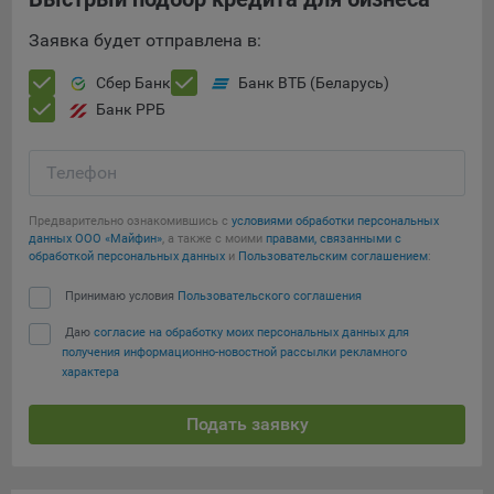
выбора (например, языкового). Техническая аналитика
используется для обеспечения корректной работы сайта.
Заявка будет отправлена в:
Компании, которой мы поручаем обработку данных для
Сбер Банк
Банк ВТБ (Беларусь)
данной цели:
Банк РРБ
Сервис хранения информации, предоставляемый
компанией, согласно договора аренды ООО «Рэкун
Телефон
технолоджи», 220069 г. Минск, пр-т Дзержинского, д.3Б,
пом.44.
Предварительно ознакомившись с
условиями обработки персональных
Рекламные Cookie
данных ООО «Майфин»
, а также с моими
правами, связанными с
обработкой персональных данных
и
Пользовательским соглашением
:
Отключение рекламных cookie-файлы не позволит
Принимаю условия
Пользовательского соглашения
принимать меры по совершенствованию работы
Сайта, исходя из предпочтений пользователя, а также
Даю
согласие на обработку моих персональных данных для
получения информационно-новостной рассылки рекламного
осуществлять подбор рекламы, иных рекламных
характера
материалов по наиболее актуальному, подходящему
назначению для каждого конкретного пользователя.
Подать заявку
Компании, которым мы поручаем обработку данных для
данной цели: