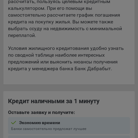
рассчитать, пользуясь целевым кредитным
Подобные функции улучшают условия работы
калькулятором. При его помощи вы
пользователей с сайтом.
самостоятельно рассчитаете график погашения
кредита на покупку жилья. Вы можете также
9.3. Файлы cookie предпочтений, например, для настройки
выбрать ссуду на недвижимость с минимальной
контента. Данные файлы cookie собирают информацию о
переплатой.
выборе пользователя на сайте и его предпочтениях и
позволяют Обществу «запомнить» информацию о
Условия жилищного кредитования удобно узнать
выбранном пользователем городе и других местных
настройках для того, чтобы соответствующим образом
по сводной таблице наиболее интересных
настраивать сайт.
предложений или выяснить нюансы получения
кредита у менеджера банка Банк Дабрабыт.
9.4. Аналитические файлы cookie, например
Яндекс.Метрика, Google Analytics. Данные файлы cookie
собирают информацию о том, как пользователь
использовал сайты, и позволяют Обществу вносить в них
улучшения.
Кредит наличными за 1 минуту
Аналитические файлы cookie показывают, какие страницы
Оставьте заявку и получите:
сайта Общества посещаются чаще всего, помогают
выявлять трудности, возникающие при использовании
Экономию времени
сайта, а также позволяют оценить эффективность
Банки самостоятельно предложат лучшее
рекламы. Благодаря этому у Общества есть возможность