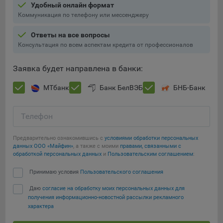
Удобный онлайн формат
составить представление о тенденциях использования
Коммуникация по телефону или мессенджеру
сайта в целом. Общество использует информацию для
анализа трафика на сайтах.
Ответы на все вопросы
9.5. Файлы cookie, применяемые для определения целевой
Консультация по всем аспектам кредита от профессионалов
аудитории и в рекламных целях, например Яндекс.Метрика,
Google Analytics.
Заявка будет направлена в банки:
Технические/Функциональные, хранятся не более года;
МТбанк
Банк БелВЭБ
БНБ-Банк
Необходимые для функционирования веб-аналитических
платформ «Google Analytics», «Яндекс.Метрика»
Телефон
(статистические), установлены на сервере Общества и не
передаются третьим лицам, часть из которых хранятся во
Предварительно ознакомившись с
условиями обработки персональных
время пользования сайтом;
данных ООО «Майфин»
, а также с моими
правами, связанными с
Сохранить мои изменения
обработкой персональных данных
и
Пользовательским соглашением
:
Остальные - не более года.
Сохранить по умолчанию
Принимаю условия
Пользовательского соглашения
Отключение аналитических файлов cookie не позволяет
определять предпочтения пользователей сайта, в том числе
Даю
согласие на обработку моих персональных данных для
получения информационно-новостной рассылки рекламного
наиболее и наименее популярные страницы и принимать
характера
меры по совершенствованию работы сайта исходя из
предпочтений пользователей.