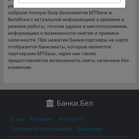
данные о пользователе в случае, если это разрешено в
район Витебска с отмеченными банкоматами. Мы
настройках браузера пользователя (включено
собрали полную базу банкоматов МТбанк в
сохранение файлов cookie и использование технологии
Витебске с актуальной информацией о времени и
JavaScript).
режиме работы, точном адресе и местоположении,
информацию о возможности снятия и приемки
На сайтах обрабатываются следующие типы файлов
наличности. При нажатии Банки-партнеры на карте
cookie:
отобразятся банкоматы, которые являются
Общество может использовать файлы cookie для
партнерами МТбанк, через них также
рекламирования услуг пользователям сайта
предоставляется возможность снять наличные без
«bankibel.by» на сторонних веб-сайтах. Например, если
комиссии.
пользователь посетит указанный сайт, то в дальнейшем
может встретить рекламу Общества на некоторых
сторонних веб-сайтах.
Сохранить мои изменения
Иногда Общество использует сторонние файлы cookie
Сохранить по умолчанию
для отслеживания эффективности своих рекламных
Банки
.Бел
объявлений. Такие файлы cookie, например, запоминают,
с помощью каких браузеров пользователи посещают
сайты Общества. С помощью данной процедуры
О нас
Реклама
Контакты
Общество также регулирует и оценивает эффективность
Условия использования
Вакансии
рекламной деятельности.