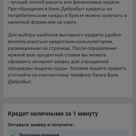
- лучший способ решить все финансовые задачи.
составить представление о тенденциях использования
При обращении в Банк Дабрабыт кредиты на
сайта в целом. Общество использует информацию для
потребительские нужды в Бресте можно получить в
анализа трафика на сайтах.
наличной форме или на карту.
9.5. Файлы cookie, применяемые для определения целевой
аудитории и в рекламных целях, например Яндекс.Метрика,
Для выбора наиболее выгодного кредита удобно
Google Analytics.
воспользоваться кредитным калькулятором,
размещенным на странице. После определения
Технические/Функциональные, хранятся не более года;
нужной вам процентной ставки вы можете
оформить интернет-заявку для упрощенной
Необходимые для функционирования веб-аналитических
процедуры выдачи ссуды. Условия вашего кредита
платформ «Google Analytics», «Яндекс.Метрика»
(статистические), установлены на сервере Общества и не
уточняйте по контактному телефону банка Банк
передаются третьим лицам, часть из которых хранятся во
Дабрабыт.
время пользования сайтом;
Остальные - не более года.
Отключение аналитических файлов cookie не позволяет
Кредит наличными за 1 минуту
определять предпочтения пользователей сайта, в том числе
наиболее и наименее популярные страницы и принимать
Оставьте заявку и получите:
меры по совершенствованию работы сайта исходя из
предпочтений пользователей.
Экономию времени