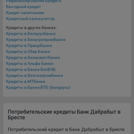
Рефинансирование кредита
Подобные функции улучшают условия работы
Выгодный кредит
пользователей с сайтом.
Кредит наличными
Кредитный калькулятор
9.3. Файлы cookie предпочтений, например, для настройки
Кредиты в других банках:
контента. Данные файлы cookie собирают информацию о
Кредиты в Беларусбанке
выборе пользователя на сайте и его предпочтениях и
Кредиты в Белагропромбанке
позволяют Обществу «запомнить» информацию о
Кредиты в Приорбанке
выбранном пользователем городе и других местных
Кредиты в Сбер Банке
настройках для того, чтобы соответствующим образом
Кредиты в Белинвестбанке
настраивать сайт.
Кредиты в Альфа Банке
Кредиты в Банке БелВЭБ
9.4. Аналитические файлы cookie, например
Кредиты в Белгазпромбанке
Яндекс.Метрика, Google Analytics. Данные файлы cookie
Кредиты в МТбанке
собирают информацию о том, как пользователь
Кредиты в Банке ВТБ (Беларусь)
использовал сайты, и позволяют Обществу вносить в них
улучшения.
Аналитические файлы cookie показывают, какие страницы
Потребительские кредиты Банк Дабрабыт в
сайта Общества посещаются чаще всего, помогают
Бресте
выявлять трудности, возникающие при использовании
сайта, а также позволяют оценить эффективность
Потребительский кредит в Банк Дабрабыт в Бресте
рекламы. Благодаря этому у Общества есть возможность