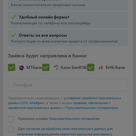
Банки самостоятельно предложат лучшее
При этом, некоторые браузеры позволяют посещать
интернет-сайты в режиме «Инкогнито», чтобы ограничить
Удобный онлайн формат
хранимый на компьютере объем информации и
Коммуникация по телефону или мессенджеру
автоматически удалять сессионные файлы cookie. Кроме
того, субъект персональных данных может удалить ранее
Ответы на все вопросы
сохраненные файлов cookie выбрав соответствующую
Консультация по всем аспектам кредита от профессионалов
опцию в истории браузера.
Заявка будет направлена в банки:
Подробнее о параметрах управления можно ознакомиться,
перейдя по внешним ссылкам, ведущим на
МТбанк
Банк БелВЭБ
БНБ-Банк
соответствующие страницы сайтов основных браузеров:
Firefox
Телефон
Сохранить мои изменения
Chrome
Предварительно ознакомившись с
условиями обработки персональных
Safari
Сохранить по умолчанию
данных ООО «Майфин»
, а также с моими
правами, связанными с
обработкой персональных данных
и
Пользовательским соглашением
:
Opera
Принимаю условия
Пользовательского соглашения
Microsoft Edge
Internet Explorer
Даю
согласие на обработку моих персональных данных для
получения информационно-новостной рассылки рекламного