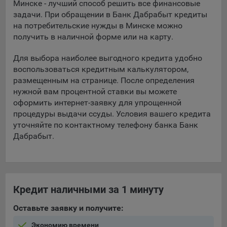
Минске - лучший способ решить все финансовые
составить представление о тенденциях использования
задачи. При обращении в Банк Дабрабыт кредиты
сайта в целом. Общество использует информацию для
на потребительские нужды в Минске можно
анализа трафика на сайтах.
получить в наличной форме или на карту.
9.5. Файлы cookie, применяемые для определения целевой
аудитории и в рекламных целях, например Яндекс.Метрика,
Для выбора наиболее выгодного кредита удобно
Google Analytics.
воспользоваться кредитным калькулятором,
размещенным на странице. После определения
Технические/Функциональные, хранятся не более года;
нужной вам процентной ставки вы можете
оформить интернет-заявку для упрощенной
Необходимые для функционирования веб-аналитических
процедуры выдачи ссуды. Условия вашего кредита
платформ «Google Analytics», «Яндекс.Метрика»
(статистические), установлены на сервере Общества и не
уточняйте по контактному телефону банка Банк
передаются третьим лицам, часть из которых хранятся во
Дабрабыт.
время пользования сайтом;
Остальные - не более года.
Отключение аналитических файлов cookie не позволяет
Кредит наличными за 1 минуту
определять предпочтения пользователей сайта, в том числе
наиболее и наименее популярные страницы и принимать
Оставьте заявку и получите:
меры по совершенствованию работы сайта исходя из
предпочтений пользователей.
Экономию времени