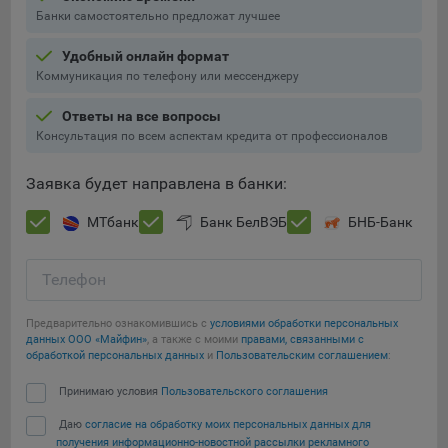
Банки самостоятельно предложат лучшее
При этом, некоторые браузеры позволяют посещать
интернет-сайты в режиме «Инкогнито», чтобы ограничить
Удобный онлайн формат
хранимый на компьютере объем информации и
Коммуникация по телефону или мессенджеру
автоматически удалять сессионные файлы cookie. Кроме
того, субъект персональных данных может удалить ранее
Ответы на все вопросы
сохраненные файлов cookie выбрав соответствующую
Консультация по всем аспектам кредита от профессионалов
опцию в истории браузера.
Заявка будет направлена в банки:
Подробнее о параметрах управления можно ознакомиться,
перейдя по внешним ссылкам, ведущим на
МТбанк
Банк БелВЭБ
БНБ-Банк
соответствующие страницы сайтов основных браузеров:
Firefox
Телефон
Сохранить мои изменения
Chrome
Предварительно ознакомившись с
условиями обработки персональных
Safari
Сохранить по умолчанию
данных ООО «Майфин»
, а также с моими
правами, связанными с
обработкой персональных данных
и
Пользовательским соглашением
:
Opera
Принимаю условия
Пользовательского соглашения
Microsoft Edge
Internet Explorer
Даю
согласие на обработку моих персональных данных для
получения информационно-новостной рассылки рекламного