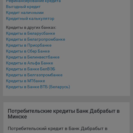
Рефинансирование кредита
Подобные функции улучшают условия работы
Выгодный кредит
пользователей с сайтом.
Кредит наличными
Кредитный калькулятор
9.3. Файлы cookie предпочтений, например, для настройки
Кредиты в других банках:
контента. Данные файлы cookie собирают информацию о
Кредиты в Беларусбанке
выборе пользователя на сайте и его предпочтениях и
Кредиты в Белагропромбанке
позволяют Обществу «запомнить» информацию о
Кредиты в Приорбанке
выбранном пользователем городе и других местных
Кредиты в Сбер Банке
настройках для того, чтобы соответствующим образом
Кредиты в Белинвестбанке
настраивать сайт.
Кредиты в Альфа Банке
Кредиты в Банке БелВЭБ
9.4. Аналитические файлы cookie, например
Кредиты в Белгазпромбанке
Яндекс.Метрика, Google Analytics. Данные файлы cookie
Кредиты в МТбанке
собирают информацию о том, как пользователь
Кредиты в Банке ВТБ (Беларусь)
использовал сайты, и позволяют Обществу вносить в них
улучшения.
Аналитические файлы cookie показывают, какие страницы
Потребительские кредиты Банк Дабрабыт в
сайта Общества посещаются чаще всего, помогают
Минске
выявлять трудности, возникающие при использовании
сайта, а также позволяют оценить эффективность
Потребительский кредит в Банк Дабрабыт в
рекламы. Благодаря этому у Общества есть возможность