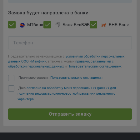
При этом, некоторые браузеры позволяют посещать
Заявка будет направлена в банки:
интернет-сайты в режиме «Инкогнито», чтобы ограничить
хранимый на компьютере объем информации и
МТбанк
Банк БелВЭБ
БНБ-Банк
автоматически удалять сессионные файлы cookie. Кроме
того, субъект персональных данных может удалить ранее
Телефон
сохраненные файлов cookie выбрав соответствующую
опцию в истории браузера.
Сохранить мои изменения
Предварительно ознакомившись с
условиями обработки персональных
Подробнее о параметрах управления можно ознакомиться,
данных ООО «Майфин»
, а также с моими
правами, связанными с
Сохранить по умолчанию
перейдя по внешним ссылкам, ведущим на
обработкой персональных данных
и
Пользовательским соглашением
:
соответствующие страницы сайтов основных браузеров:
Принимаю условия
Пользовательского соглашения
Firefox
Даю
согласие на обработку моих персональных данных для
получения информационно-новостной рассылки рекламного
Chrome
характера
Safari
Отправить заявку
Opera
Microsoft Edge
Internet Explorer