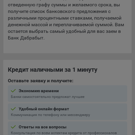
составить представление о тенденциях использования
отведенную графу суммы и желаемого срока, вы
сайта в целом. Общество использует информацию для
получите список банковского предложения с
анализа трафика на сайтах.
различными процентными ставками, получаемой
денежной массой и переплачиваемой суммой. Вам
9.5. Файлы cookie, применяемые для определения целевой
остается выбрать самый удобный для вас заем в
аудитории и в рекламных целях, например Яндекс.Метрика,
Банк Дабрабыт.
Google Analytics.
Технические/Функциональные, хранятся не более года;
Необходимые для функционирования веб-аналитических
платформ «Google Analytics», «Яндекс.Метрика»
Кредит наличными за 1 минуту
(статистические), установлены на сервере Общества и не
передаются третьим лицам, часть из которых хранятся во
Оставьте заявку и получите:
время пользования сайтом;
Экономию времени
Банки самостоятельно предложат лучшее
Остальные - не более года.
Отключение аналитических файлов cookie не позволяет
Удобный онлайн формат
определять предпочтения пользователей сайта, в том числе
Коммуникация по телефону или мессенджеру
наиболее и наименее популярные страницы и принимать
Ответы на все вопросы
меры по совершенствованию работы сайта исходя из
Консультация по всем аспектам кредита от профессионалов
предпочтений пользователей.