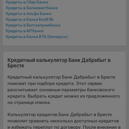
Кредиты в Сбер Банке
Подобные функции улучшают условия работы
Кредиты в Белинвестбанке
пользователей с сайтом.
Кредиты в Альфа Банке
Кредиты в Банке БелВЭБ
9.3. Файлы cookie предпочтений, например, для настройки
Кредиты в Белгазпромбанке
контента. Данные файлы cookie собирают информацию о
Кредиты в МТбанке
выборе пользователя на сайте и его предпочтениях и
Кредиты в Банке ВТБ (Беларусь)
позволяют Обществу «запомнить» информацию о
выбранном пользователем городе и других местных
настройках для того, чтобы соответствующим образом
настраивать сайт.
Кредитный калькулятор Банк Дабрабыт в
Бресте
9.4. Аналитические файлы cookie, например
Яндекс.Метрика, Google Analytics. Данные файлы cookie
Кредитный калькулятор Банк Дабрабыт в Бресте
собирают информацию о том, как пользователь
поможет при подборе кредита. Этот сервис
использовал сайты, и позволяют Обществу вносить в них
рассчитывает основные параметры банковского
улучшения.
кредита. Выбрать кредит можно из предложенного
Аналитические файлы cookie показывают, какие страницы
на странице списка.
сайта Общества посещаются чаще всего, помогают
выявлять трудности, возникающие при использовании
Калькулятор кредитов Банк Дабрабыт в Бресте
сайта, а также позволяют оценить эффективность
позволит сравнить несколько доступных кредитов
рекламы. Благодаря этому у Общества есть возможность
и избежать переплат по договору. После внесения в