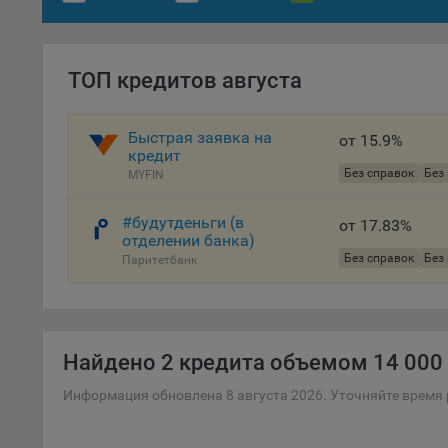
Файл
комп
указ
сове
ТОП кредитов августа
выби
напр
Быстрая заявка на
Целя
от 15.9%
кредит
Обще
Без справок
Без
MYFIN
пер
На с
#будутденьги (в
от 17.83%
отделении банка)
сайт
Без справок
Без
Паритетбанк
(зад
Общ
(вкл
стат
поль
Найдено
2 кредита объемом 14 000 
Обще
Информация обновлена 8 августа 2026. Уточняйте время 
это 
файл