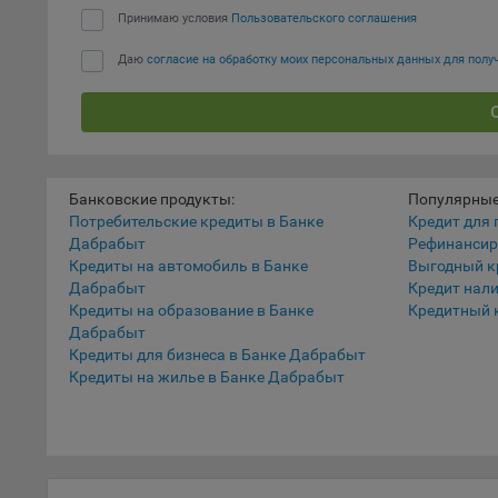
наст
Принимаю условия
Пользовательского соглашения
5.1. О
Даю
согласие на обработку моих персональных данных для пол
5.2. П
их раб
5.3. С
дальне
Банковские продукты:
Популярные
5.4. С
Потребительские кредиты в Банке
Кредит для 
Дабрабыт
Рефинансир
9.1. Т
Кредиты на автомобиль в Банке
Выгодный к
регист
Дабрабыт
Кредит нал
коммен
Кредиты на образование в Банке
Кредитный 
коррек
Дабрабыт
пользо
Кредиты для бизнеса в Банке Дабрабыт
может 
Кредиты на жилье в Банке Дабрабыт
уведом
раздел
9.2. Ф
Данные