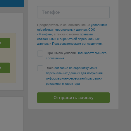
е
Телефон
вий,
 или
йта,
Предварительно ознакомившись с
условиями
обработки персональных данных ООО
«Майфин»
, а также с моими
правами,
связанными с обработкой персональных
у
данных
и
Пользовательским соглашением
:
Принимаю условия
Пользовательского
соглашения
ваемые
у
Даю
согласие на обработку моих
ie
персональных данных для получения
информационно-новостной рассылки
рекламного характера
Отправить заявку
, если
ение