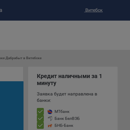
а
Витебск
ство»
)
ке и
анных.
нке Дабрабыт в Витебске
е
Кредит наличными за 1
и
ее –
минуту
Заявка будет направлена в
банки:
т
МТбанк
вать
Банк БелВЭБ
БНБ-Банк