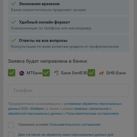
составить представление о тенденциях использования
Экономию времени
сайта в целом. Общество использует информацию для
Банки самостоятельно предложат лучшее
анализа трафика на сайтах.
Удобный онлайн формат
9.5. Файлы cookie, применяемые для определения целевой
Коммуникация по телефону или мессенджеру
аудитории и в рекламных целях, например Яндекс.Метрика,
Google Analytics.
Ответы на все вопросы
Консультация по всем аспектам кредита от профессионалов
Технические/Функциональные, хранятся не более года;
Заявка будет направлена в банки:
Необходимые для функционирования веб-аналитических
платформ «Google Analytics», «Яндекс.Метрика»
МТбанк
Банк БелВЭБ
БНБ-Банк
(статистические), установлены на сервере Общества и не
передаются третьим лицам, часть из которых хранятся во
время пользования сайтом;
Телефон
Остальные - не более года.
Предварительно ознакомившись с
условиями обработки персональных
Сохранить мои изменения
данных ООО «Майфин»
, а также с моими
правами, связанными с
Отключение аналитических файлов cookie не позволяет
обработкой персональных данных
и
Пользовательским соглашением
:
определять предпочтения пользователей сайта, в том числе
Сохранить по умолчанию
наиболее и наименее популярные страницы и принимать
Принимаю условия
Пользовательского соглашения
меры по совершенствованию работы сайта исходя из
Даю
согласие на обработку моих персональных данных для
предпочтений пользователей.