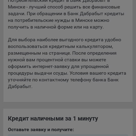
Потребительский кредит в Банк Дабрабыт в
Подобные функции улучшают условия работы
Минске - лучший способ решить все финансовые
пользователей с сайтом.
задачи. При обращении в Банк Дабрабыт кредиты
на потребительские нужды в Минске можно
9.3. Файлы cookie предпочтений, например, для настройки
получить в наличной форме или на карту.
контента. Данные файлы cookie собирают информацию о
выборе пользователя на сайте и его предпочтениях и
Для выбора наиболее выгодного кредита удобно
позволяют Обществу «запомнить» информацию о
воспользоваться кредитным калькулятором,
выбранном пользователем городе и других местных
размещенным на странице. После определения
настройках для того, чтобы соответствующим образом
нужной вам процентной ставки вы можете
настраивать сайт.
оформить интернет-заявку для упрощенной
9.4. Аналитические файлы cookie, например
процедуры выдачи ссуды. Условия вашего кредита
Яндекс.Метрика, Google Analytics. Данные файлы cookie
уточняйте по контактному телефону банка Банк
собирают информацию о том, как пользователь
Дабрабыт.
использовал сайты, и позволяют Обществу вносить в них
улучшения.
Аналитические файлы cookie показывают, какие страницы
сайта Общества посещаются чаще всего, помогают
Кредит наличными за 1 минуту
выявлять трудности, возникающие при использовании
сайта, а также позволяют оценить эффективность
Оставьте заявку и получите:
рекламы. Благодаря этому у Общества есть возможность