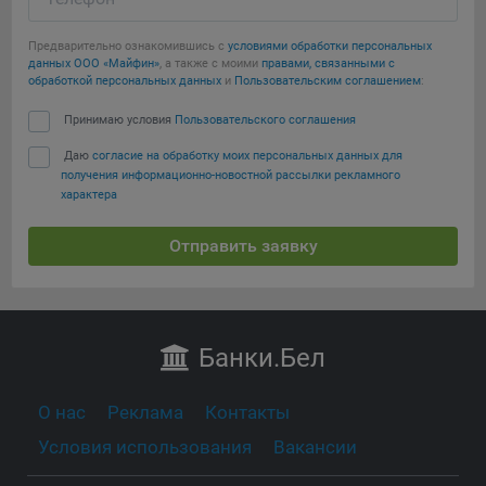
Предварительно ознакомившись с
условиями обработки персональных
данных ООО «Майфин»
, а также с моими
правами, связанными с
обработкой персональных данных
и
Пользовательским соглашением
:
Принимаю условия
Пользовательского соглашения
Даю
согласие на обработку моих персональных данных для
получения информационно-новостной рассылки рекламного
характера
Отправить заявку
Банки
.Бел
О нас
Реклама
Контакты
Условия использования
Вакансии