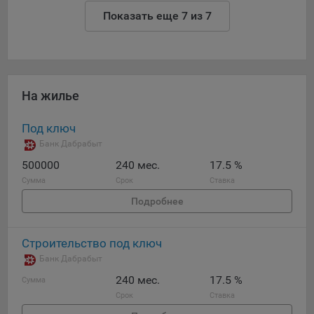
Яндекса рекламная сеть (Yandex Mobile Ads, ADFOX) -
Показать еще 7 из 7
сервис показа контекстной рекламы. Адрес: Yandex
Europe AG, Werftestrasse 4, CH-6005 Luzern, Switzerland.
Google Ads - сервис показа контекстной рекламы,
предоставляемый компанией Google Ireland Ltd, Gordon
House Barrow Street Dublin 4, D04E5W5 Ireland.
На жилье
Под ключ
Сохранить мои изменения
Банк Дабрабыт
500000
240 мес.
17.5 %
Сохранить по умолчанию
Сумма
Срок
Ставка
Подробнее
Строительство под ключ
Банк Дабрабыт
240 мес.
17.5 %
Сумма
Срок
Ставка