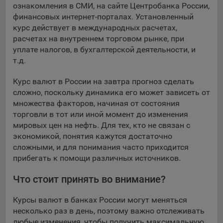
выбора (например, языкового). Техническая аналитика
ознакомления в СМИ, на сайте Центробанка России,
используется для обеспечения корректной работы сайта.
финансовых интернет-порталах. Установленный
курс действует в международных расчетах,
Компании, которой мы поручаем обработку данных для
расчетах на внутреннем торговом рынке, при
данной цели:
уплате налогов, в бухгалтерской деятельности, и
Сервис хранения информации, предоставляемый
т.д.
компанией, согласно договора аренды ООО «Рэкун
технолоджи», 220069 г. Минск, пр-т Дзержинского, д.3Б,
Курс валют в России на завтра прогноз сделать
пом.44.
сложно, поскольку динамика его может зависеть от
множества факторов, начиная от состояния
Рекламные Cookie
торговли в тот или иной момент до изменения
мировых цен на нефть. Для тех, кто не связан с
Отключение рекламных cookie-файлы не позволит
экономикой, понятия кажутся достаточно
принимать меры по совершенствованию работы
сложными, и для понимания часто приходится
Сайта, исходя из предпочтений пользователя, а также
прибегать к помощи различных источников.
осуществлять подбор рекламы, иных рекламных
материалов по наиболее актуальному, подходящему
Что стоит принять во внимание?
назначению для каждого конкретного пользователя.
Курсы валют в банках России могут меняться
Компании, которым мы поручаем обработку данных для
несколько раз в день, поэтому важно отслеживать
данной цели:
любые изменения, чтобы получить максимальную