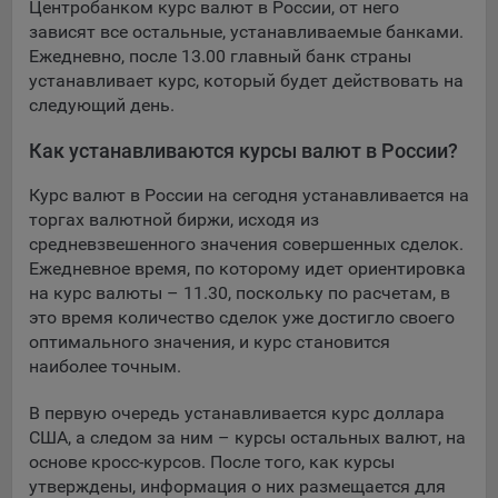
Центробанком курс валют в России, от него
конфиденциальности Яндекс
.
зависят все остальные, устанавливаемые банками.
Google Analytics – сервис веб-аналитики,
Ежедневно, после 13.00 главный банк страны
предоставляемый компанией Google, Inc. Адрес: Google,
устанавливает курс, который будет действовать на
Google Data Protection Office, 1600 Amphitheatre Pkwy,
следующий день.
Mountain View, CA 94043, USA.
Политика
конфиденциальности Google.
Как устанавливаются курсы валют в России?
Matomo — это система веб-аналитики, которая позволяет
Курс валют в России на сегодня устанавливается на
следит за доступностью сервисов, предоставляемых
торгах валютной биржи, исходя из
myfin.by.
средневзвешенного значения совершенных сделок.
Адрес: ООО «Рэкун технолоджи», 220069 г. Минск, пр-т
Дзержинского, д.3Б, пом.44.
Ежедневное время, по которому идет ориентировка
на курс валюты – 11.30, поскольку по расчетам, в
Пиксель VK Рекламы - сервис позволяет показывать
это время количество сделок уже достигло своего
рекламу на площадке VK пользователям, которые
оптимального значения, и курс становится
посещали сайт.
наиболее точным.
Адрес: ООО «ВК», РФ, 125167, г. Москва, Ленинградский
проспект, д. 39, стр. 79, БЦ «SkyLight».
В первую очередь устанавливается курс доллара
США, а следом за ним – курсы остальных валют, на
Технические настройки
основе кросс-курсов. После того, как курсы
Технические настройки хранят технические данные вашего
утверждены, информация о них размещается для