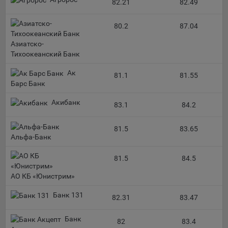
сохраненными в браузере компьютера (мобильного
82.21
82.49
устройства) пользователя сайта Общества, указанных в
пункте 3 Политики, при их посещении для отражения
80.2
87.04
действий, совершенных пользователем. Эти файлы
позволяют не вводить заново или выбирать те же
Азиатско-
параметры при повторном посещении того или иного
Тихоокеанский Банк
сайта, например, выбор языковой версии.
Ак
81.1
81.55
Целями обработки файлов cookie являются:
Барс Банк
Общество не использует файлы cookie для
Акибанк
83.1
84.2
идентификации субъектов персональных данных.
На сайтах используются как файлы cookie первой
81.5
83.65
стороны (устанавливаемые сайтами, которые посещает
Альфа-Банк
пользователь), так и сторонние файлы cookie (задаются
сервером, расположенным вне домена наших сайтов).
81.5
84.5
Общество обрабатывает обезличенные данные
АО КБ «Юнистрим»
пользователей сайта (включая файлы «cookie»),
собираемые с помощью сервисов Интернет-статистики,
Банк 131
82.31
83.47
которые служат для сбора информации о действиях
пользователей на сайте, улучшения качества сайта и его
Банк
82
83.4
содержания. Общество обрабатывает обезличенные