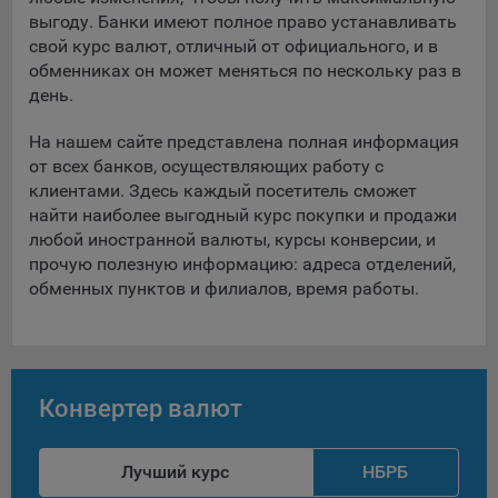
Яндекса рекламная сеть (Yandex Mobile Ads, ADFOX) -
выгоду. Банки имеют полное право устанавливать
сервис показа контекстной рекламы. Адрес: Yandex
свой курс валют, отличный от официального, и в
Europe AG, Werftestrasse 4, CH-6005 Luzern, Switzerland.
обменниках он может меняться по нескольку раз в
день.
Google Ads - сервис показа контекстной рекламы,
предоставляемый компанией Google Ireland Ltd, Gordon
На нашем сайте представлена полная информация
House Barrow Street Dublin 4, D04E5W5 Ireland.
от всех банков, осуществляющих работу с
клиентами. Здесь каждый посетитель сможет
найти наиболее выгодный курс покупки и продажи
Сохранить мои изменения
любой иностранной валюты, курсы конверсии, и
прочую полезную информацию: адреса отделений,
Сохранить по умолчанию
обменных пунктов и филиалов, время работы.
Конвертер валют
Лучший курс
НБРБ