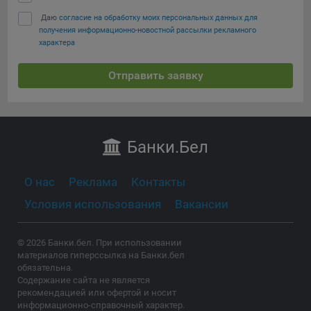
Даю
согласие на обработку моих персональных данных для
получения информационно-новостной рассылки рекламного
характера
Отправить заявку
Банки
.Бел
О нас
Реклама
Контакты
Условия использования
Вакансии
© 2026 Банки.бел. При использовании
материалов гиперссылка на Банки.бел
обязательна.
Содержание сайта не является
рекомендацией или офертой и носит
информационно-справочный характер.