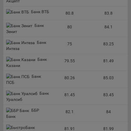
Акцепт
данные о пользователе в случае, если это разрешено в
настройках браузера пользователя (включено
Банк ВТБ
80.8
83.8
сохранение файлов cookie и использование технологии
JavaScript).
Банк
80
84.1
На сайтах обрабатываются следующие типы файлов
Зенит
cookie:
Банк
75
83.25
Общество может использовать файлы cookie для
Интеза
рекламирования услуг пользователям сайта
«bankibel.by» на сторонних веб-сайтах. Например, если
Банк
79.55
81.49
пользователь посетит указанный сайт, то в дальнейшем
Казани
может встретить рекламу Общества на некоторых
Банк
сторонних веб-сайтах.
80.26
85.03
ПСБ
Иногда Общество использует сторонние файлы cookie
для отслеживания эффективности своих рекламных
Банк
81.45
83.45
объявлений. Такие файлы cookie, например, запоминают,
Уралсиб
с помощью каких браузеров пользователи посещают
ББР
сайты Общества. С помощью данной процедуры
82.1
84
Банк
Общество также регулирует и оценивает эффективность
рекламной деятельности.
81.91
81.99