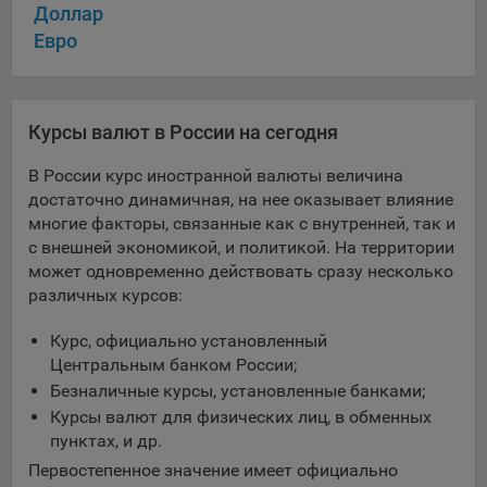
Доллар
16. Пользователь всегда может направить сообщение с
имеющимся у него вопросом, в части использования
Евро
файлов сookie, на электронную почту Общества:
info@myfin.by
Аналитические Cookie
Курсы валют в России на сегодня
Отключение аналитических cookie-файлов не позволит
В России курс иностранной валюты величина
определять предпочтения пользователей Сайта, в том
достаточно динамичная, на нее оказывает влияние
числе наиболее и наименее популярные страницы и
многие факторы, связанные как с внутренней, так и
принимать меры по совершенствованию работы Сайта
с внешней экономикой, и политикой. На территории
исходя из предпочтений пользователей
может одновременно действовать сразу несколько
различных курсов:
Статистические куки позволяют определять предпочтения
пользователей сайта.
Курс, официально установленный
Центральным банком России;
Компании, которым мы поручаем обработку
статистических cookies:
Безналичные курсы, установленные банками;
Курсы валют для физических лиц, в обменных
Яндекс Метрика – сервис веб-аналитики,
пунктах, и др.
предоставляемый ООО «Яндекс». Адрес: г. Москва, ул.
Первостепенное значение имеет официально
Льва Толстого, д. 16, 119021.
Политика