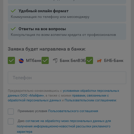
5.4. Создание и предоставление персонализированной
Удобный онлайн формат
рекламы пользователю.
Коммуникация по телефону или мессенджеру
9.1. Технические (обязательные) файлы cookie, например,
Ответы на все вопросы
применяемые при регистрации либо входе в систему, или
Консультация по всем аспектам кредита от профессионалов
для оставления отзыва либо комментария. Данные файлы
cookie используются в целях обеспечения корректной
Заявка будет направлена в банки:
работы сайтов и полноценного использования его
функционала пользователем, не могут быть отключены в
МТбанк
Банк БелВЭБ
БНБ-Банк
системах. Вместе с тем, пользователь может настроить
браузер, чтобы он блокировал такие файлы сookie или
Телефон
уведомлял пользователя об их использовании — но в таком
случае некоторые разделы сайта могут не работать).
Предварительно ознакомившись с
условиями обработки персональных
9.2. Функциональные файлы cookie, например,
данных ООО «Майфин»
, а также с моими
правами, связанными с
определяющие имя пользователя. Данные файлы cookie
обработкой персональных данных
и
Пользовательским соглашением
:
используются для обеспечения работы некоторых
Принимаю условия
Пользовательского соглашения
дополнительных функций сайтов, например, для хранения
предпочтений пользователя, в том числе имени
Даю
согласие на обработку моих персональных данных для
Сохранить мои изменения
пользователя или выбора языка, и для предотвращения
получения информационно-новостной рассылки рекламного
повторных прохождений опросов пользователями.
характера