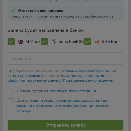
Подобные функции улучшают условия работы
пользователей с сайтом.
Ответы на все вопросы
Консультация по всем аспектам кредита от профессионалов
9.3. Файлы cookie предпочтений, например, для настройки
контента. Данные файлы cookie собирают информацию о
Заявка будет направлена в банки:
выборе пользователя на сайте и его предпочтениях и
позволяют Обществу «запомнить» информацию о
МТбанк
Банк БелВЭБ
БНБ-Банк
выбранном пользователем городе и других местных
настройках для того, чтобы соответствующим образом
настраивать сайт.
Телефон
9.4. Аналитические файлы cookie, например
Предварительно ознакомившись с
условиями обработки персональных
Яндекс.Метрика, Google Analytics. Данные файлы cookie
данных ООО «Майфин»
, а также с моими
правами, связанными с
собирают информацию о том, как пользователь
обработкой персональных данных
и
Пользовательским соглашением
:
использовал сайты, и позволяют Обществу вносить в них
Сохранить мои изменения
Принимаю условия
Пользовательского соглашения
улучшения.
Даю
согласие на обработку моих персональных данных для
Аналитические файлы cookie показывают, какие страницы
Сохранить по умолчанию
получения информационно-новостной рассылки рекламного
сайта Общества посещаются чаще всего, помогают
характера
выявлять трудности, возникающие при использовании
сайта, а также позволяют оценить эффективность
Отправить заявку
рекламы. Благодаря этому у Общества есть возможность