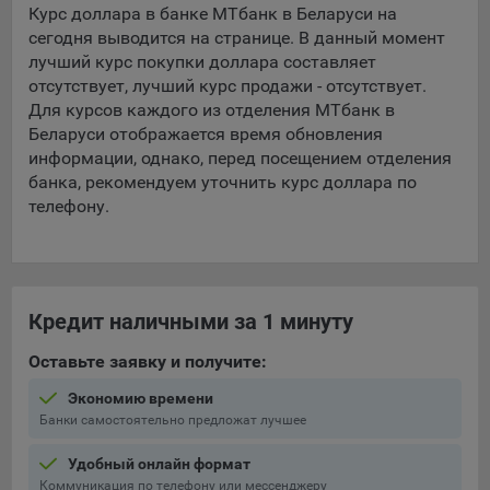
Курс доллара в банке МТбанк в Беларуси на
сегодня выводится на странице. В данный момент
5.4. Создание и предоставление персонализированной
рекламы пользователю.
лучший курс покупки доллара составляет
отсутствует, лучший курс продажи - отсутствует.
9.1. Технические (обязательные) файлы cookie, например,
Для курсов каждого из отделения МТбанк в
применяемые при регистрации либо входе в систему, или
Беларуси отображается время обновления
для оставления отзыва либо комментария. Данные файлы
информации, однако, перед посещением отделения
cookie используются в целях обеспечения корректной
банка, рекомендуем уточнить курс доллара по
работы сайтов и полноценного использования его
телефону.
функционала пользователем, не могут быть отключены в
системах. Вместе с тем, пользователь может настроить
браузер, чтобы он блокировал такие файлы сookie или
уведомлял пользователя об их использовании — но в таком
случае некоторые разделы сайта могут не работать).
Кредит наличными за 1 минуту
9.2. Функциональные файлы cookie, например,
Оставьте заявку и получите:
определяющие имя пользователя. Данные файлы cookie
используются для обеспечения работы некоторых
Экономию времени
дополнительных функций сайтов, например, для хранения
Банки самостоятельно предложат лучшее
предпочтений пользователя, в том числе имени
пользователя или выбора языка, и для предотвращения
Удобный онлайн формат
повторных прохождений опросов пользователями.
Коммуникация по телефону или мессенджеру