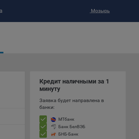
а
Мозырь
ство»
)
ке и
анных.
е
и
Кредит наличными за 1
ее –
минуту
Заявка будет направлена в
банки:
т
вать
МТбанк
Банк БелВЭБ
е
БНБ-Банк