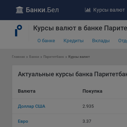
Банки
.Бел
Курсы валют
ПОЛОЖЕ
Курсы валют в банке Парит
Обще
О банке
Кредиты
Вклады
Отд
удел
отве
Утве
Главная
Банки
Паритетбанк
Курсы валют
«По
перс
Актуальные курсы банка Паритетба
Бела
«За
Поли
Валюта
Покупка
осу
«ban
Доллар США
2.935
файл
проц
Файл
Евро
3.37
комп