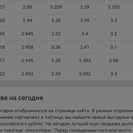
07
2.99
3.209
3.39
3.105
беспечение удобства пользователей сайтов;
овышение качества функционирования сайтов, в том числе коррект
25
2.94
3.35
3.39
3.3
оты;
95
2.945
3.32
3.4
3.2
бор аналитической информации в обобщенном виде для оценки и
йшего улучшения работы сайтов;
18
2.958
3.36
3.41
3.1
оздание и предоставление персонализированной рекламы пользова
17
2.945
3.35
3.385
3.38
ехнические (обязательные) файлы cookie, например, применяемые п
рации либо входе в систему, или для оставления отзыва либо
22
2.953
3.33
3.392
3.3
тария. Данные файлы cookie используются в целях обеспечения
тной работы сайтов и полноценного использования его функциона
вателем, не могут быть отключены в системах. Вместе с тем, польз
настроить браузер, чтобы он блокировал такие файлы сookie или
ве на сегодня
лял пользователя об их использовании — но в таком случае некот
ы сайта могут не работать).
годня отображаются на странице сайта. В разных отделен
менив сортировку к таблице, вы найдете самые выгодные 
ункциональные файлы cookie, например, определяющие имя пользо
российского рубля). На сегодня лучший курс продажи долл
 файлы cookie используются для обеспечения работы некоторых
с покупки - отсутствует. Перед посещением того или иного
ительных функций сайтов, например, для хранения предпочтений