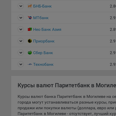
БНБ-Банк
2.8
5.1. О
5.2. П
МТбанк
2.9
их раб
Нео Банк Азия
2.8
5.3. С
дальне
Приорбанк
2.9
5.4. С
Сбер Банк
2.9
9.1. Т
регист
Технобанк
2.9
коммен
коррек
пользо
может 
Курсы валют Паритетбанк в Могиле
уведом
раздел
Курсы валют банка Паритетбанк в Могилеве на се
города могут устанавливаться разные курсы, при
9.2. Ф
продажи или покупки валюты (доллара, евро или 
Данные
Паритетбанк в Могилеве - отсутствует, лучший кур
дополн