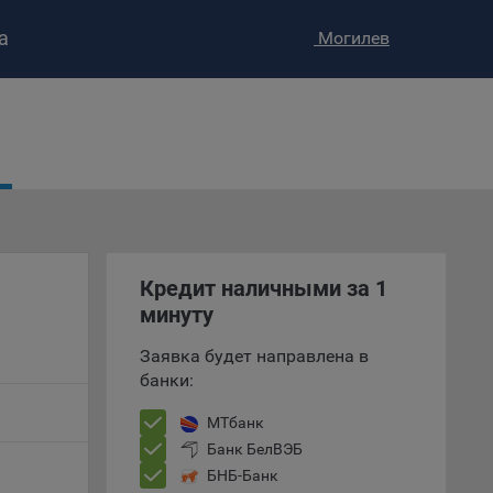
а
Могилев
ство»
)
ке и
анных.
е
и
Кредит наличными за 1
ее –
минуту
Заявка будет направлена в
банки:
т
МТбанк
вать
Банк БелВЭБ
БНБ-Банк
е