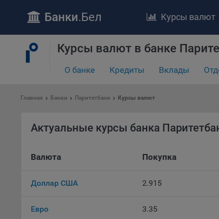
Банки
.Бел
Курсы валют
Курсы валют в банке Парит
ПОЛОЖЕ
Обще
О банке
Кредиты
Вклады
Отд
удел
отве
Главная
Банки
Паритетбанк
Курсы валют
Утве
«По
перс
Актуальные курсы банка Паритетба
Бела
«За
Валюта
Покупка
Поли
осу
«ban
Доллар США
2.915
файл
проц
Евро
3.35
Файл