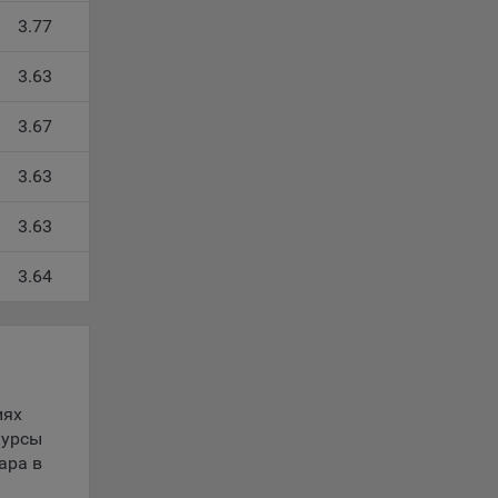
3.77
ность
3.63
3.67
3.63
телю.
3.63
ри
3.64
ла
ователь
орые
иях
курсы
вателя.
ара в