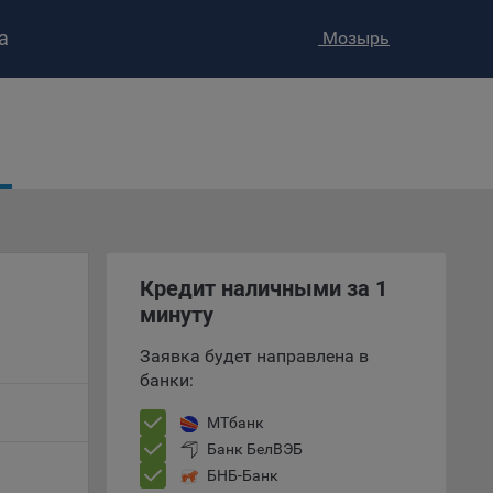
а
Мозырь
ство»
)
ке и
анных.
е
и
Кредит наличными за 1
ее –
минуту
Заявка будет направлена в
банки:
т
вать
МТбанк
Банк БелВЭБ
е
БНБ-Банк