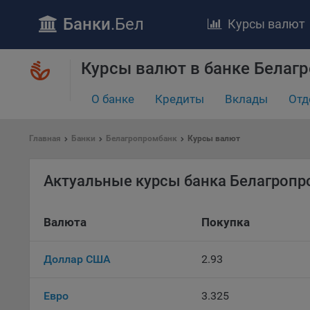
Банки
.Бел
Курсы валют
ПОЛОЖЕ
Курсы валют в банке Белаг
Обще
О банке
Кредиты
Вклады
Отд
удел
отве
Утве
Главная
Банки
Белагропромбанк
Курсы валют
«По
перс
Актуальные курсы банка Белагроп
Бела
«За
Поли
Валюта
Покупка
осу
«ban
Доллар США
2.93
файл
проц
Файл
Евро
3.325
комп