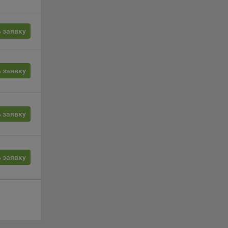
ции и
выбрав
 заявку
нешним
еров:
 заявку
 заявку
 заявку
о