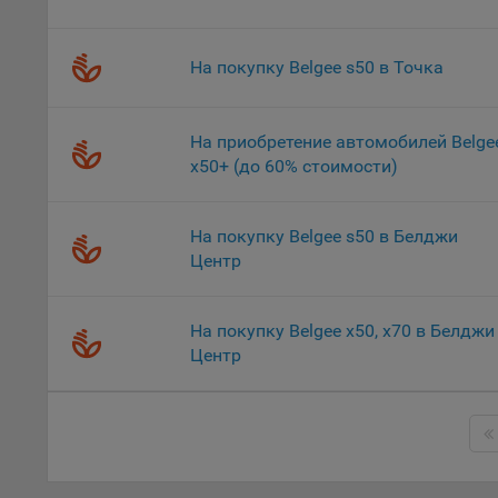
«Инког
автома
персон
На покупку Belgee s50 в Точка
соотве
Подроб
ссылка
На приобретение автомобилей Belge
x50+ (до 60% стоимости)
Fire
Chr
На покупку Belgee s50 в Белджи
Safa
Центр
Ope
Micr
На покупку Belgee х50, х70 в Белджи
Inte
Центр
16. По
вопрос
Общес
А