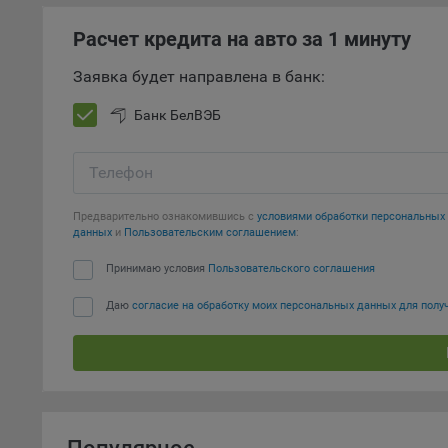
Откл
Расчет кредита на авто за 1 минуту
пред
попу
Заявка будет направлена в банк:
Сайт
Банк БелВЭБ
Статис
Компан
Телефон
Янде
Предварительно ознакомившись с
условиями обработки персональны
Адре
данных
и
Пользовательским соглашением
:
кон
Принимаю условия
Пользовательского соглашения
Goog
Inc.
Даю
согласие на обработку моих персональных данных для пол
Moun
Mato
дост
Адре
пом.
Пикс