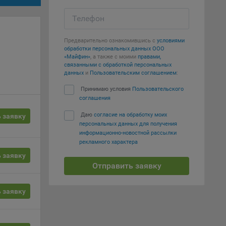
Телефон
т
вать
Предварительно ознакомившись с
условиями
обработки персональных данных ООО
е
«Майфин»
, а также с моими
правами,
связанными с обработкой персональных
данных
и
Пользовательским соглашением
:
вий,
 или
Принимаю условия
Пользовательского
соглашения
йта,
Даю
согласие на обработку моих
 заявку
персональных данных для получения
информационно-новостной рассылки
рекламного характера
 заявку
Отправить заявку
ваемые
ie
 заявку