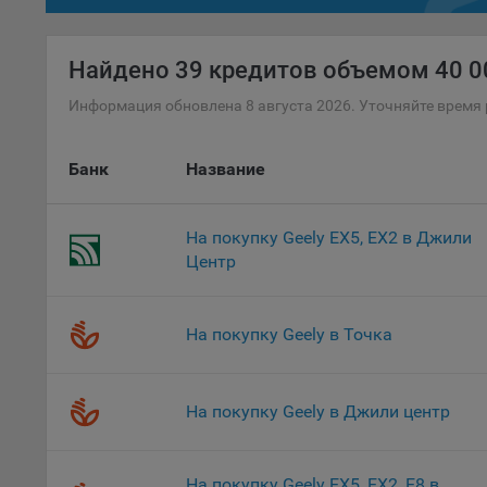
осу
«ban
Найдено
39 кредитов объемом 40 00
файл
проц
Информация обновлена 8 августа 2026. Уточняйте время 
Файл
комп
Банк
Название
указ
сове
выби
На покупку Geely EX5, EX2 в Джили
напр
Центр
Целя
Обще
пер
На покупку Geely в Точка
На с
сайт
(зад
На покупку Geely в Джили центр
Общ
(вкл
На покупку Geely EX5, EX2, E8 в
стат