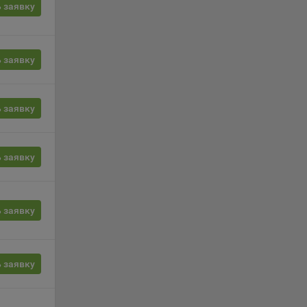
 заявку
, если
ение
 заявку
г
 заявку
 если
ть
 заявку
я
ример,
ты
и
 заявку
йте
 заявку
лучае
ожет