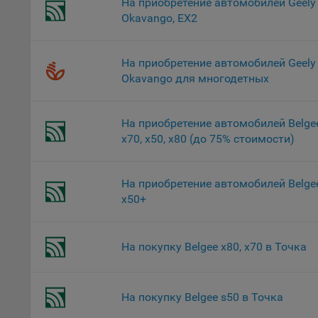
потр
На приобретение автомобилей Geely
верс
Okavango, EX2
стра
Поми
На приобретение автомобилей Geely
могу
Okavango для многодетных
наст
5.1. О
На приобретение автомобилей Belge
5.2. П
x70, x50, х80 (до 75% стоимости)
их раб
5.3. С
На приобретение автомобилей Belge
дальне
х50+
5.4. С
9.1. Т
На покупку Belgee x80, х70 в Точка
регист
коммен
коррек
На покупку Belgee s50 в Точка
пользо
может 