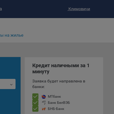
а
Климовичи
ы на жилье
Кредит наличными за 1
ство»
)
минуту
ке и
анных.
Заявка будет направлена в
банки:
е
и
МТбанк
ее –
Банк БелВЭБ
БНБ-Банк