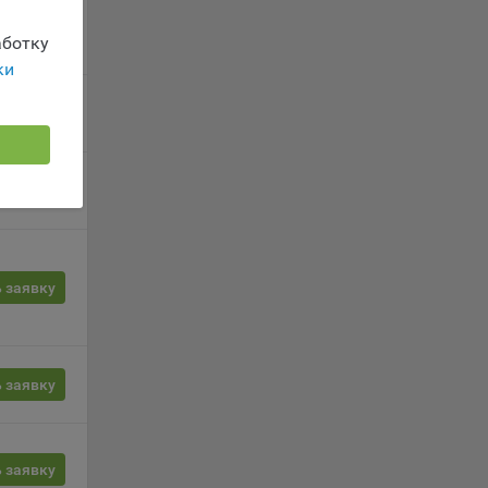
ы.
 о
 заявку
ботку
ацию
ки
 заявку
 заявку
le
время
 заявку
 заявку
сайта
жиме
 заявку