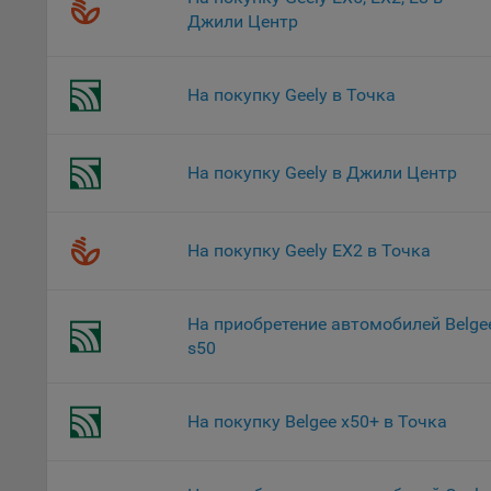
Джили Центр
поль
Обще
это 
файл
На покупку Geely в Точка
На с
Обще
На покупку Geely в Джили Центр
поль
поль
рекл
На покупку Geely EX2 в Точка
Иног
эффе
зап
На приобретение автомобилей Belge
Обще
s50
оцен
Срок
На покупку Belgee x50+ в Точка
Поль
файл
испо