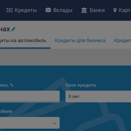
Кредиты
Вклады
Банки
Карт
чах
иты на автомобиль
Кредиты для бизнеса
Кредит
НИЕ «О политике обработки файлов cookie»
ство с ограниченной ответственностью «Майфин» (далее –
«Обще
яет особое внимание защите персональных данных при их обработ
нос, %
Срок кредита
тственно подходит к соблюдению прав субъектов персональных д
5 лет
рждение положения о политике обработки файлов cookie (далее –
литика»
) является одной из принимаемых Обществом мер по защит
ональных данных, предусмотренных статьей 17 Закона Республик
обиля
русь от 7 мая 2021 г. № 99-З «О защите персональных данных» (дал
кон»
).
тика разъясняет субъектам персональных данных, которые