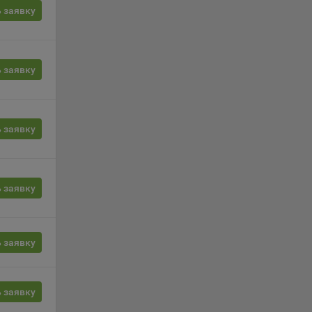
вой
 заявку
сии
ых
 заявку
 заявку
ность
 заявку
телю.
ри
 заявку
ла
 заявку
ователь