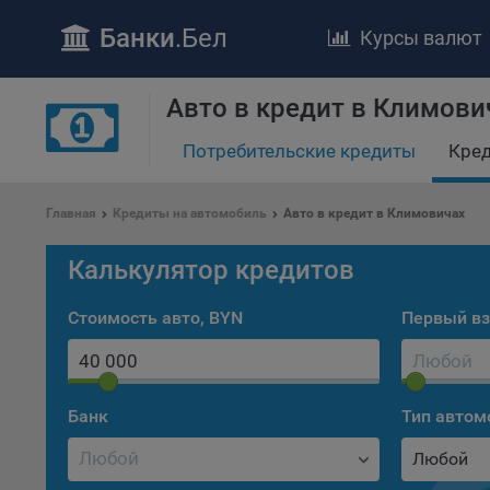
Банки
.Бел
Курсы валют
Авто в кредит в Климови
Потребительские кредиты
Кред
Главная
Кредиты на автомобиль
Авто в кредит в Климовичах
ПОЛОЖЕ
Калькулятор кредитов
Обще
удел
Стоимость авто, BYN
Первый вз
отве
Утве
«По
перс
Банк
Тип автом
Бела
«За
Любой
Поли