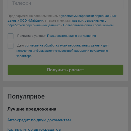
Телефон
Предварительно ознакомившись с
условиями обработки персональных
данных ООО «Майфин»
, а также с моими
правами, связанными с
обработкой персональных данных
и
Пользовательским соглашением
:
Принимаю условия
Пользовательского соглашения
Даю
согласие на обработку моих персональных данных для
получения информационно-новостной рассылки рекламного
характера
Получить расчет
Популярное
Лучшие предложения
Ти
Автокредит по двум документам
Кре
Калькулятор автокредитов
Нов