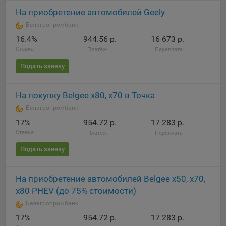
выбора (например, языкового). Техническая аналитика
используется для обеспечения корректной работы сайта.
На приобретение автомобилей Geely
Белагропромбанк
Компании, которой мы поручаем обработку данных для
16.4%
944.56 р.
16 673 р.
данной цели:
Ставка
Платёж
Переплата
Сервис хранения информации, предоставляемый
Подать заявку
компанией, согласно договора аренды ООО «Рэкун
технолоджи», 220069 г. Минск, пр-т Дзержинского, д.3Б,
пом.44.
На покупку Belgee x80, х70 в Точка
Белагропромбанк
Рекламные Cookie
17%
954.72 р.
17 283 р.
Отключение рекламных cookie-файлы не позволит
Ставка
Платёж
Переплата
принимать меры по совершенствованию работы
Подать заявку
Сайта, исходя из предпочтений пользователя, а также
осуществлять подбор рекламы, иных рекламных
материалов по наиболее актуальному, подходящему
На приобретение автомобилей Belgee х50, x70,
назначению для каждого конкретного пользователя.
х80 PHEV (до 75% стоимости)
Белагропромбанк
Компании, которым мы поручаем обработку данных для
данной цели:
17%
954.72 р.
17 283 р.