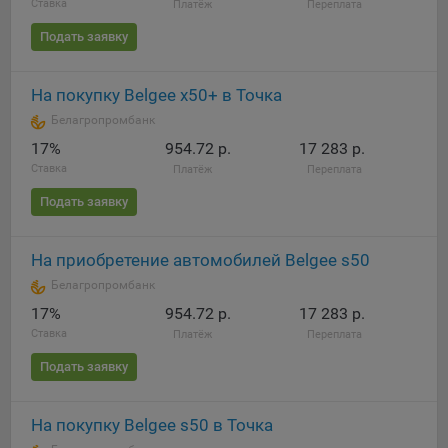
Ставка
Платёж
Переплата
Яндекса рекламная сеть (Yandex Mobile Ads, ADFOX) -
сервис показа контекстной рекламы. Адрес: Yandex
Подать заявку
Europe AG, Werftestrasse 4, CH-6005 Luzern, Switzerland.
Google Ads - сервис показа контекстной рекламы,
На покупку Belgee x50+ в Точка
предоставляемый компанией Google Ireland Ltd, Gordon
Белагропромбанк
House Barrow Street Dublin 4, D04E5W5 Ireland.
17%
954.72 р.
17 283 р.
Ставка
Платёж
Переплата
Сохранить мои изменения
Подать заявку
Сохранить по умолчанию
На приобретение автомобилей Belgee s50
Белагропромбанк
17%
954.72 р.
17 283 р.
Ставка
Платёж
Переплата
Подать заявку
На покупку Belgee s50 в Точка