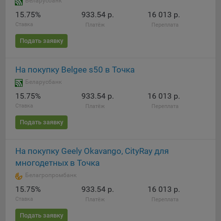
Беларусбанк
15.75%
933.54 р.
16 013 р.
При этом, некоторые браузеры позволяют посещать
Ставка
интернет-сайты в режиме «Инкогнито», чтобы ограничить
Платёж
Переплата
хранимый на компьютере объем информации и
Подать заявку
автоматически удалять сессионные файлы cookie. Кроме
того, субъект персональных данных может удалить ранее
сохраненные файлов cookie выбрав соответствующую
На покупку Belgee s50 в Точка
опцию в истории браузера.
Беларусбанк
Подробнее о параметрах управления можно ознакомиться,
15.75%
933.54 р.
16 013 р.
перейдя по внешним ссылкам, ведущим на
Ставка
Платёж
Переплата
соответствующие страницы сайтов основных браузеров:
Подать заявку
Firefox
Chrome
На покупку Geely Okavango, CityRay для
многодетных в Точка
Safari
Белагропромбанк
Opera
15.75%
933.54 р.
16 013 р.
Microsoft Edge
Ставка
Платёж
Переплата
Internet Explorer
Подать заявку