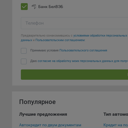
Банк БелВЭБ
Откл
пред
попу
Телефон
Сайт
Предварительно ознакомившись с
условиями обработки персональны
Статис
данных
и
Пользовательским соглашением
:
Компан
Принимаю условия
Пользовательского соглашения
Янде
Даю
согласие на обработку моих персональных данных для пол
Адре
кон
Goog
Inc.
Moun
Mato
Популярное
дост
Адре
Лучшие предложения
Тип автом
пом.
Автокредит по двум документам
Кредит на п
Пикс