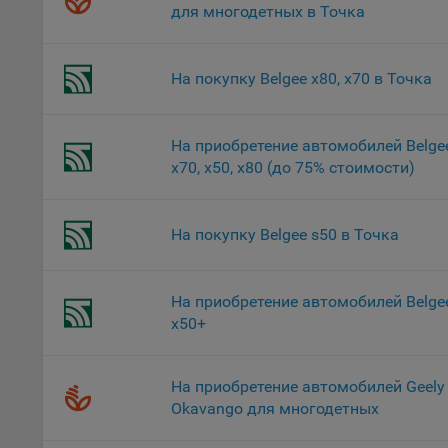
потр
для многодетных в Точка
верс
стра
Поми
На покупку Belgee x80, х70 в Точка
могу
наст
На приобретение автомобилей Belge
5.1. О
x70, x50, х80 (до 75% стоимости)
5.2. П
их раб
На покупку Belgee s50 в Точка
5.3. С
дальне
На приобретение автомобилей Belge
5.4. С
х50+
9.1. Т
регист
коммен
На приобретение автомобилей Geely
коррек
Okavango для многодетных
пользо
может 