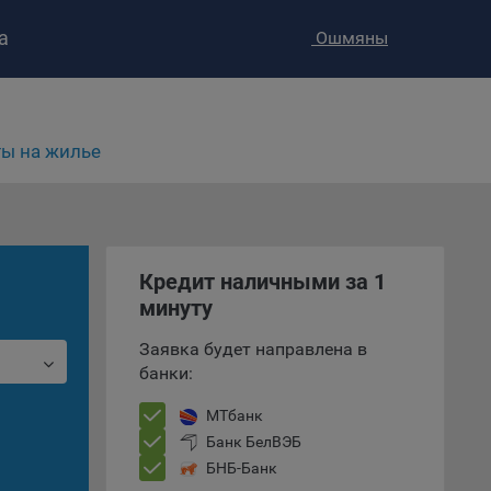
а
Ошмяны
ы на жилье
Кредит наличными за 1
ство»
)
минуту
ке и
анных.
Заявка будет направлена в
банки:
е
и
МТбанк
ее –
Банк БелВЭБ
БНБ-Банк