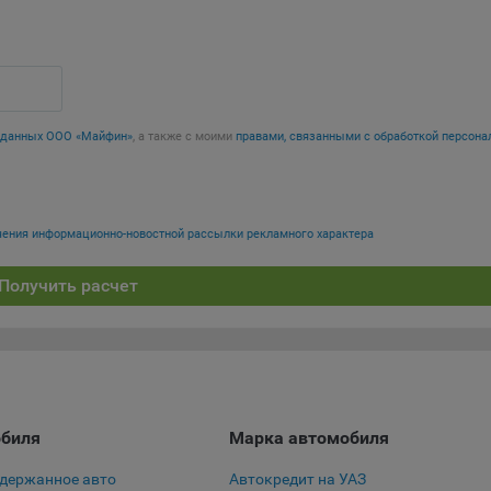
ючение аналитических cookie-файлов не позволит определять
почтения пользователей Сайта, в том числе наиболее и наименее
лярные страницы и принимать меры по совершенствованию рабо
а исходя из предпочтений пользователей
х данных ООО «Майфин»
, а также с моими
правами, связанными с обработкой персона
тические куки позволяют определять предпочтения пользователей
ии, которым мы поручаем обработку статистических cookies:
кс Метрика – сервис веб-аналитики, предоставляемый ООО «Яндек
учения информационно-новостной рассылки рекламного характера
с: г. Москва, ул. Льва Толстого, д. 16, 119021.
Политика
фиденциальности Яндекс
.
Получить расчет
le Analytics – сервис веб-аналитики, предоставляемый компанией G
 Адрес: Google, Google Data Protection Office, 1600 Amphitheatre Pkwy,
tain View, CA 94043, USA.
Политика конфиденциальности Google.
mo — это система веб-аналитики, которая позволяет следит за
упностью сервисов, предоставляемых myfin.by.
с: ООО «Рэкун технолоджи», 220069 г. Минск, пр-т Дзержинского, д.
обиля
Марка автомобиля
44.
одержанное авто
Автокредит на УАЗ
ель VK Рекламы - сервис позволяет показывать рекламу на площа