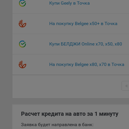
«Инког
Купи Geely в Точка
автома
персон
соотве
На покупку Belgee x50+ в Точка
Подроб
ссылка
Купи БЕЛДЖИ Online х70, х50, х80
Fire
Chr
На покупку Belgee x80, х70 в Точка
Safa
Ope
Micr
Inte
16. По
вопрос
Расчет кредита на авто за 1 минуту
Общес
А
Заявка будет направлена в банк: