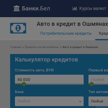
Банки
.Бел
Курсы валют
Авто в кредит в Ошмянах
Потребительские кредиты
Кред
Главная
Кредиты на автомобиль
Авто в кредит в Ошмянах
ПОЛОЖЕ
Калькулятор кредитов
Обще
удел
Стоимость авто, BYN
Первый вз
отве
Утве
«По
перс
Банк
Тип автом
Бела
«За
Любой
Поли