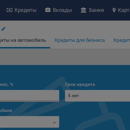
Кредиты
Вклады
Банки
Карт
иты на автомобиль
Кредиты для бизнеса
Кредит
НИЕ «О политике обработки файлов cookie»
ство с ограниченной ответственностью «Майфин» (далее –
«Обще
яет особое внимание защите персональных данных при их обработ
нос, %
Срок кредита
тственно подходит к соблюдению прав субъектов персональных д
5 лет
рждение положения о политике обработки файлов cookie (далее –
литика»
) является одной из принимаемых Обществом мер по защит
ональных данных, предусмотренных статьей 17 Закона Республик
обиля
русь от 7 мая 2021 г. № 99-З «О защите персональных данных» (дал
кон»
).
тика разъясняет субъектам персональных данных, которые