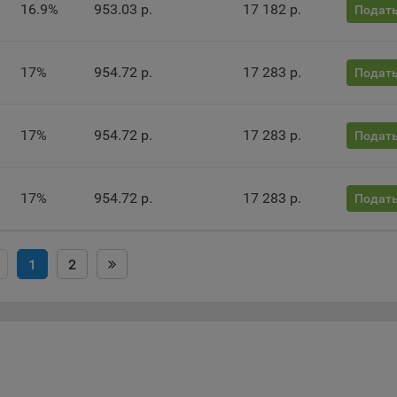
нито», чтобы ограничить хранимый на компьютере объем информа
16.9%
953.03 р.
17 182 р.
Подать
тически удалять сессионные файлы cookie. Кроме того, субъект
альных данных может удалить ранее сохраненные файлов cookie 
тствующую опцию в истории браузера.
17%
954.72 р.
17 283 р.
Подать
нее о параметрах управления можно ознакомиться, перейдя по в
м, ведущим на соответствующие страницы сайтов основных брауз
17%
954.72 р.
17 283 р.
Подать
fox
ome
ri
17%
954.72 р.
17 283 р.
Подать
ra
osoft Edge
1
2
rnet Explorer
льзователь всегда может направить сообщение с имеющимся у нег
ом, в части использования файлов сookie, на электронную почту
тва:
info@myfin.by
налитические Cookie