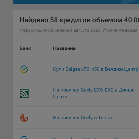
осу
«ban
Найдено
58 кредитов объемом 40 00
файл
проц
Информация обновлена 6 августа 2026. Уточняйте время 
Файл
комп
Банк
Название
указ
сове
выби
напр
Купи Belgee х70, х50 в Белджи Центр
Целя
Обще
На покупку Geely EX5, EX2 в Джили
пер
Центр
На с
сайт
(зад
На покупку Geely в Точка
Общ
(вкл
стат