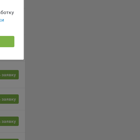
ы.
 о
ботку
ацию
ки
 заявку
 заявку
le
время
 заявку
 заявку
сайта
 заявку
жиме