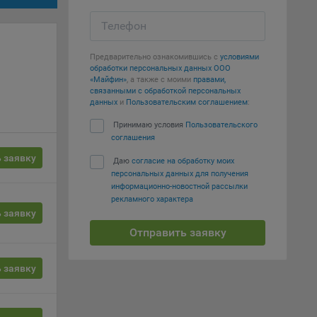
Телефон
т
вать
Предварительно ознакомившись с
условиями
обработки персональных данных ООО
е
«Майфин»
, а также с моими
правами,
связанными с обработкой персональных
данных
и
Пользовательским соглашением
:
вий,
 или
Принимаю условия
Пользовательского
соглашения
йта,
 заявку
Даю
согласие на обработку моих
персональных данных для получения
информационно-новостной рассылки
рекламного характера
 заявку
Отправить заявку
ваемые
ie
 заявку