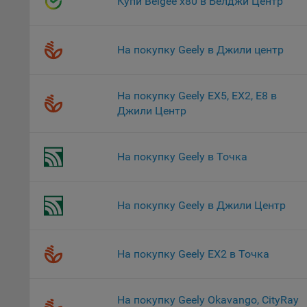
Купи Belgee х80 в Белджи Центр
поль
Обще
это 
На покупку Geely в Джили центр
файл
На с
На покупку Geely EX5, EX2, E8 в
Обще
Джили Центр
поль
поль
рекл
На покупку Geely в Точка
Иног
эффе
зап
На покупку Geely в Джили Центр
Обще
оцен
Срок
На покупку Geely EX2 в Точка
Поль
файл
испо
На покупку Geely Okavango, CityRay