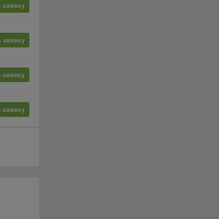
ции и
 заявку
выбрав
 заявку
нешним
еров:
 заявку
 заявку
о