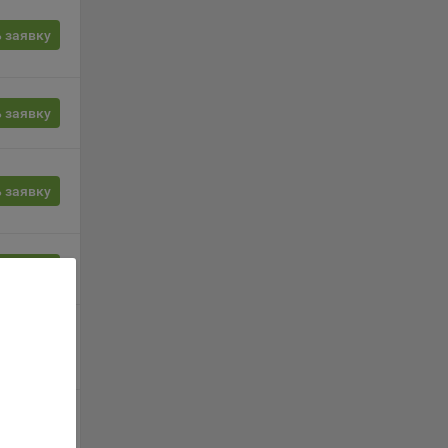
орые
 заявку
вателя.
 заявку
обные
 заявку
ые
о
анном
 заявку
ics.
 заявку
ва
и
 заявку