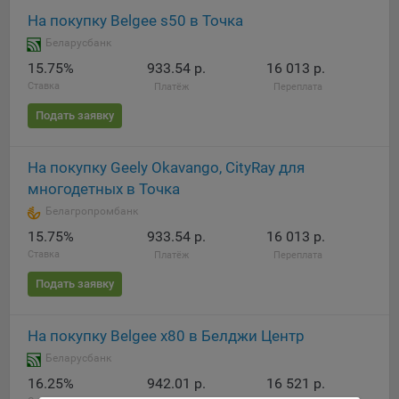
16. Пользователь всегда может направить сообщение с
На покупку Belgee s50 в Точка
имеющимся у него вопросом, в части использования
Беларусбанк
файлов сookie, на электронную почту Общества:
15.75%
933.54 р.
16 013 р.
info@myfin.by
Ставка
Платёж
Переплата
Аналитические Cookie
Подать заявку
Отключение аналитических cookie-файлов не позволит
определять предпочтения пользователей Сайта, в том
На покупку Geely Okavango, CityRay для
числе наиболее и наименее популярные страницы и
многодетных в Точка
принимать меры по совершенствованию работы Сайта
Белагропромбанк
исходя из предпочтений пользователей
15.75%
933.54 р.
16 013 р.
Статистические куки позволяют определять предпочтения
Ставка
Платёж
Переплата
пользователей сайта.
Подать заявку
Компании, которым мы поручаем обработку
статистических cookies:
На покупку Belgee х80 в Белджи Центр
Яндекс Метрика – сервис веб-аналитики,
Беларусбанк
предоставляемый ООО «Яндекс». Адрес: г. Москва, ул.
16.25%
942.01 р.
16 521 р.
Льва Толстого, д. 16, 119021.
Политика