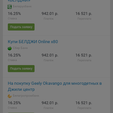
«БЕЛДЖИ»
выбора (например, языкового). Техническая аналитика
используется для обеспечения корректной работы сайта.
Беларусбанк
16.25%
942.01 р.
16 521 р.
Компании, которой мы поручаем обработку данных для
Ставка
Платёж
Переплата
данной цели:
Подать заявку
Сервис хранения информации, предоставляемый
компанией, согласно договора аренды ООО «Рэкун
технолоджи», 220069 г. Минск, пр-т Дзержинского, д.3Б,
Купи БЕЛДЖИ Online x80
пом.44.
Сбер Банк
16.25%
Рекламные Cookie
942.01 р.
16 521 р.
Ставка
Платёж
Переплата
Отключение рекламных cookie-файлы не позволит
Подать заявку
принимать меры по совершенствованию работы
Сайта, исходя из предпочтений пользователя, а также
осуществлять подбор рекламы, иных рекламных
На покупку Geely Okavango для многодетных в
материалов по наиболее актуальному, подходящему
Джили центр
назначению для каждого конкретного пользователя.
Белагропромбанк
Компании, которым мы поручаем обработку данных для
16.25%
942.01 р.
16 521 р.
данной цели:
Ставка
Платёж
Переплата