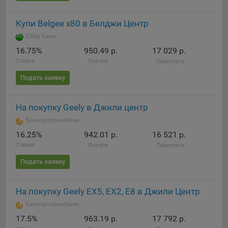
Сроки хранения обрабатываемых на сайтах Общества
файлов cookie:
Купи Belgee х80 в Белджи Центр
Пользователи могут принять или отклонить все
Сбер Банк
обрабатываемые на сайте файлы cookie. При этом
корректная работа сайта возможна только в случае
16.75%
950.49 р.
17 029 р.
использования необходимых файлов cookie. В случае их
Ставка
Платёж
Переплата
отключения может потребоваться совершать повторный
Подать заявку
выбор предпочтений куки, языковой версии сайта, а
также могут некорректно отображаться некоторые
версии страниц.
На покупку Geely в Джили центр
Помимо настроек файлов cookie на сайте субъекты
Белагропромбанк
персональных данных могут принять или отклонить сбор
16.25%
942.01 р.
16 521 р.
всех или некоторых файлов cookie в настройках своего
Ставка
Платёж
Переплата
браузера.
Подать заявку
5.1. Обеспечение удобства пользователей сайтов;
5.2. Повышение качества функционирования сайтов, в том
На покупку Geely EX5, EX2, E8 в Джили Центр
числе корректность их работы;
Белагропромбанк
5.3. Сбор аналитической информации в обобщенном виде
17.5%
963.19 р.
17 792 р.
для оценки и дальнейшего улучшения работы сайтов;