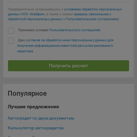
Предварительно ознакомившись с
условиями обработки персональных
данных ООО «Майфин»
, а также с моими
правами, связанными с
обработкой персональных данных
и
Пользовательским соглашением
:
Принимаю условия
Пользовательского соглашения
Даю
согласие на обработку моих персональных данных для
получения информационно-новостной рассылки рекламного
характера
Получить расчет
Популярное
Лучшие предложения
Ти
Автокредит по двум документам
Кре
Калькулятор автокредитов
Нов