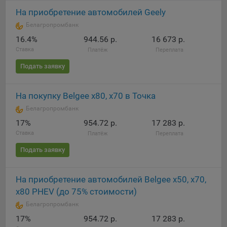
выбора (например, языкового). Техническая аналитика
используется для обеспечения корректной работы сайта.
На приобретение автомобилей Geely
Белагропромбанк
Компании, которой мы поручаем обработку данных для
16.4%
944.56 р.
16 673 р.
данной цели:
Ставка
Платёж
Переплата
Сервис хранения информации, предоставляемый
Подать заявку
компанией, согласно договора аренды ООО «Рэкун
технолоджи», 220069 г. Минск, пр-т Дзержинского, д.3Б,
пом.44.
На покупку Belgee x80, х70 в Точка
Белагропромбанк
Рекламные Cookie
17%
954.72 р.
17 283 р.
Отключение рекламных cookie-файлы не позволит
Ставка
Платёж
Переплата
принимать меры по совершенствованию работы
Подать заявку
Сайта, исходя из предпочтений пользователя, а также
осуществлять подбор рекламы, иных рекламных
материалов по наиболее актуальному, подходящему
На приобретение автомобилей Belgee х50, x70,
назначению для каждого конкретного пользователя.
х80 PHEV (до 75% стоимости)
Белагропромбанк
Компании, которым мы поручаем обработку данных для
данной цели:
17%
954.72 р.
17 283 р.