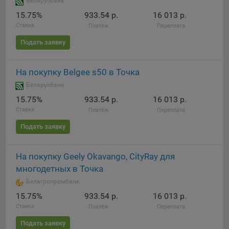
Беларусбанк
15.75%
933.54 р.
16 013 р.
При этом, некоторые браузеры позволяют посещать
Ставка
интернет-сайты в режиме «Инкогнито», чтобы ограничить
Платёж
Переплата
хранимый на компьютере объем информации и
Подать заявку
автоматически удалять сессионные файлы cookie. Кроме
того, субъект персональных данных может удалить ранее
сохраненные файлов cookie выбрав соответствующую
На покупку Belgee s50 в Точка
опцию в истории браузера.
Беларусбанк
Подробнее о параметрах управления можно ознакомиться,
15.75%
933.54 р.
16 013 р.
перейдя по внешним ссылкам, ведущим на
Ставка
Платёж
Переплата
соответствующие страницы сайтов основных браузеров:
Подать заявку
Firefox
Chrome
На покупку Geely Okavango, CityRay для
многодетных в Точка
Safari
Белагропромбанк
Opera
15.75%
933.54 р.
16 013 р.
Microsoft Edge
Ставка
Платёж
Переплата
Internet Explorer
Подать заявку