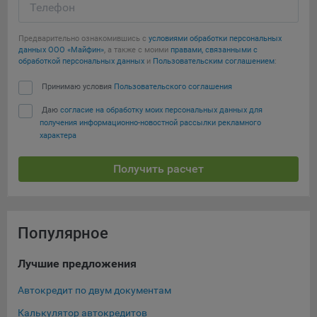
Телефон
Предварительно ознакомившись с
условиями обработки персональных
данных ООО «Майфин»
, а также с моими
правами, связанными с
обработкой персональных данных
и
Пользовательским соглашением
:
Принимаю условия
Пользовательского соглашения
Даю
согласие на обработку моих персональных данных для
получения информационно-новостной рассылки рекламного
характера
Получить расчет
Популярное
Лучшие предложения
Ти
Автокредит по двум документам
Кре
Калькулятор автокредитов
Нов