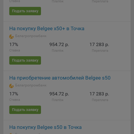
Ставка
Платёж
Переплата
Яндекса рекламная сеть (Yandex Mobile Ads, ADFOX) -
сервис показа контекстной рекламы. Адрес: Yandex
Подать заявку
Europe AG, Werftestrasse 4, CH-6005 Luzern, Switzerland.
Google Ads - сервис показа контекстной рекламы,
На покупку Belgee x50+ в Точка
предоставляемый компанией Google Ireland Ltd, Gordon
Белагропромбанк
House Barrow Street Dublin 4, D04E5W5 Ireland.
17%
954.72 р.
17 283 р.
Ставка
Платёж
Переплата
Сохранить мои изменения
Подать заявку
Сохранить по умолчанию
На приобретение автомобилей Belgee s50
Белагропромбанк
17%
954.72 р.
17 283 р.
Ставка
Платёж
Переплата
Подать заявку
На покупку Belgee s50 в Точка