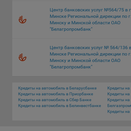
соотве
Центр банковских услуг №564/75 в г
Минске Региональной дирекции по г
Подроб
Минску и Минской области ОАО
ссылка
"Белагропромбанк"
Fire
Chr
Центр банковских услуг № 564/136 в
Safa
Минске Региональной дирекции по г
Минску и Минской области ОАО
Ope
"Белагропромбанк"
Micr
Inte
Кредиты на автомобиль в Беларусбанке
Кредиты на
16. По
Кредиты на автомобиль в Приорбанке
Кредиты на
вопрос
Кредиты на автомобиль в Сбер Банке
Кредиты на
Общес
Кредиты на автомобиль в Белинвестбанке
Белгазпром
А
Кредиты на
Откл
пред