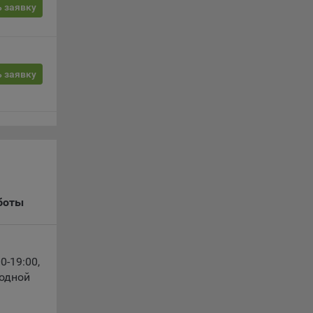
 заявку
 заявку
le
время
боты
сайта
00-19:00
,
жиме
ходной
ции и
выбрав