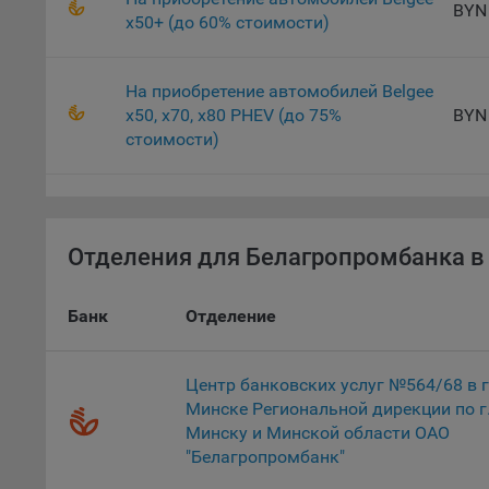
BYN
x50+ (до 60% стоимости)
для ан
9.5. Ф
реклам
На приобретение автомобилей Belgee
х50, x70, х80 PHEV (до 75%
BYN
Технич
стоимости)
Необхо
Analyt
Общест
пользо
Отделения для Белагропромбанка в 
Осталь
Отключ
Банк
Отделение
предпо
популя
исходя
Центр банковских услуг №564/68 в г
Минске Региональной дирекции по г
При эт
Минску и Минской области ОАО
«Инког
"Белагропромбанк"
автома
персон