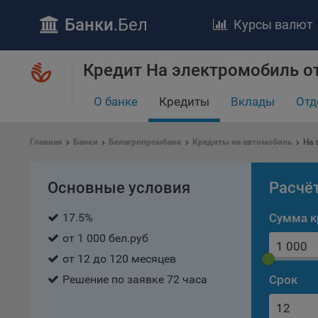
Банки
.Бел
Курсы валют
Кредит На электромобиль о
О банке
Кредиты
Вклады
Отд
ПОЛОЖЕ
Главная
Банки
Белагропромбанк
Кредиты на автомобиль
На 
Обще
удел
отве
Основные условия
Расчё
Утве
«По
17.5%
Сумма к
перс
от 1 000 бел.руб
Бела
от 12 до 120 месяцев
«За
Решение по заявке 72 часа
Срок
Поли
осу
«ban