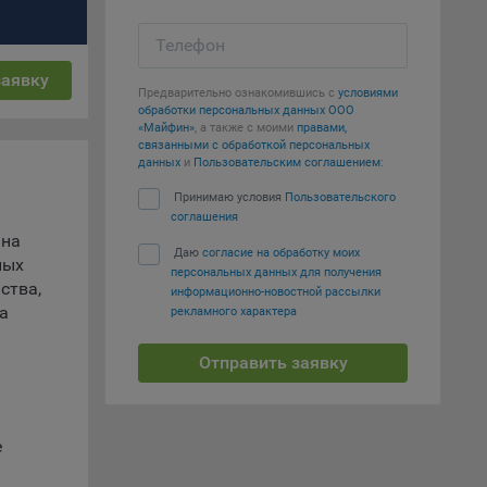
вать
Телефон
е
заявку
Предварительно ознакомившись с
условиями
обработки персональных данных ООО
вий,
«Майфин»
, а также с моими
правами,
 или
связанными с обработкой персональных
йта,
данных
и
Пользовательским соглашением
:
Принимаю условия
Пользовательского
соглашения
 на
Даю
согласие на обработку моих
ных
персональных данных для получения
ства,
информационно-новостной рассылки
ваемые
а
рекламного характера
ie
Отправить заявку
е
, если