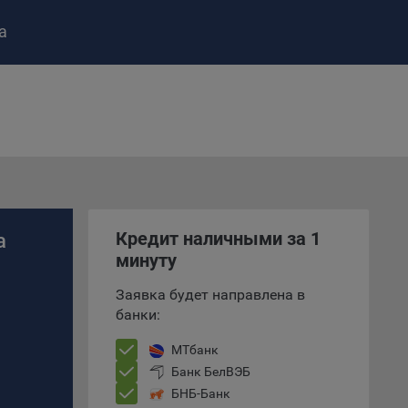
а
ство»
)
ке и
анных.
Кредит наличными за 1
а
минуту
е
Заявка будет направлена в
и
банки:
ее –
МТбанк
Банк БелВЭБ
БНБ-Банк
т