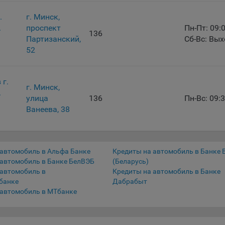
тствующую опцию в истории браузера.
.
г. Минск,
.
проспект
Пн-Пт: 09:
нее о параметрах управления можно ознакомиться, перейдя по в
136
Партизанский,
Сб-Вс: Вы
м, ведущим на соответствующие страницы сайтов основных брауз
52
fox
ome
 г.
г. Минск,
ri
.
улица
136
Пн-Вс: 09:
ra
Ванеева, 38
osoft Edge
rnet Explorer
 автомобиль в Альфа Банке
Кредиты на автомобиль в Банке 
льзователь всегда может направить сообщение с имеющимся у нег
 автомобиль в Банке БелВЭБ
(Беларусь)
ом, в части использования файлов сookie, на электронную почту
 автомобиль в
Кредиты на автомобиль в Банке
тва:
info@myfin.by
банке
Дабрабыт
налитические Cookie
 автомобиль в МТбанке
ючение аналитических cookie-файлов не позволит определять
почтения пользователей Сайта, в том числе наиболее и наименее