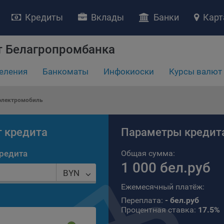
Кредиты
Вклады
Банки
Карт
т Белагропромбанка
еления
Банкоматы
Инфокиоски
Курсы валют
НИЕ «О политике обработки файлов cookie»
электромобиль
ство с ограниченной ответственностью «Майфин» (далее –
«Обще
яет особое внимание защите персональных данных при их обработ
тственно подходит к соблюдению прав субъектов персональных д
т кредита
Параметры кредит
рждение положения о политике обработки файлов cookie (далее –
литика»
) является одной из принимаемых Обществом мер по защит
редита
Общая сумма:
ональных данных, предусмотренных статьей 17 Закона Республик
1 000 бел.руб
BYN
русь от 7 мая 2021 г. № 99-З «О защите персональных данных» (дал
кон»
).
Ежемесячный платёж:
тика разъясняет субъектам персональных данных, которые
Переплата:
- бел.руб
Процентная ставка:
17.5%
ществляют использование веб-сайта Общества с доменным именем
kibel.by», для каких целей и каким образом Общество обрабатывае