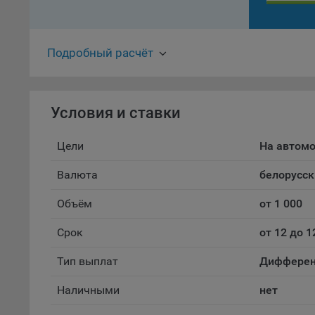
файл
проц
Файл
Подробный расчёт
комп
указ
сове
выби
Условия и ставки
напр
Целя
Цели
На автом
Обще
Валюта
белорусск
пер
На с
Объём
от 1 000
сайт
(зад
Срок
от 12 до 1
Общ
Тип выплат
Дифферен
(вкл
стат
Наличными
нет
поль
Обще