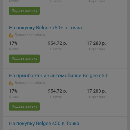
Ставка
Платёж
Переплата
Яндекса рекламная сеть (Yandex Mobile Ads, ADFOX) -
сервис показа контекстной рекламы. Адрес: Yandex
Подать заявку
Europe AG, Werftestrasse 4, CH-6005 Luzern, Switzerland.
Google Ads - сервис показа контекстной рекламы,
На покупку Belgee x50+ в Точка
предоставляемый компанией Google Ireland Ltd, Gordon
Белагропромбанк
House Barrow Street Dublin 4, D04E5W5 Ireland.
17%
954.72 р.
17 283 р.
Ставка
Платёж
Переплата
Сохранить мои изменения
Подать заявку
Сохранить по умолчанию
На приобретение автомобилей Belgee s50
Белагропромбанк
17%
954.72 р.
17 283 р.
Ставка
Платёж
Переплата
Подать заявку
На покупку Belgee s50 в Точка