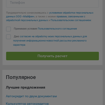
Телефон
Предварительно ознакомившись с
условиями обработки персональных
данных ООО «Майфин»
, а также с моими
правами, связанными с
обработкой персональных данных
и
Пользовательским соглашением
:
Принимаю условия
Пользовательского соглашения
Даю
согласие на обработку моих персональных данных для
получения информационно-новостной рассылки рекламного
характера
Получить расчет
Популярное
Лучшие предложения
Ти
Автокредит по двум документам
Кре
Калькулятор автокредитов
Нов