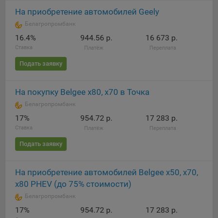
выбора (например, языкового). Техническая аналитика
используется для обеспечения корректной работы сайта.
На приобретение автомобилей Geely
Белагропромбанк
Компании, которой мы поручаем обработку данных для
16.4%
944.56 р.
16 673 р.
данной цели:
Ставка
Платёж
Переплата
Сервис хранения информации, предоставляемый
Подать заявку
компанией, согласно договора аренды ООО «Рэкун
технолоджи», 220069 г. Минск, пр-т Дзержинского, д.3Б,
пом.44.
На покупку Belgee x80, х70 в Точка
Белагропромбанк
Рекламные Cookie
17%
954.72 р.
17 283 р.
Отключение рекламных cookie-файлы не позволит
Ставка
Платёж
Переплата
принимать меры по совершенствованию работы
Подать заявку
Сайта, исходя из предпочтений пользователя, а также
осуществлять подбор рекламы, иных рекламных
материалов по наиболее актуальному, подходящему
На приобретение автомобилей Belgee х50, x70,
назначению для каждого конкретного пользователя.
х80 PHEV (до 75% стоимости)
Белагропромбанк
Компании, которым мы поручаем обработку данных для
данной цели:
17%
954.72 р.
17 283 р.