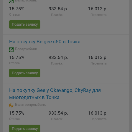
Беларусбанк
15.75%
933.54 р.
16 013 р.
При этом, некоторые браузеры позволяют посещать
Ставка
интернет-сайты в режиме «Инкогнито», чтобы ограничить
Платёж
Переплата
хранимый на компьютере объем информации и
Подать заявку
автоматически удалять сессионные файлы cookie. Кроме
того, субъект персональных данных может удалить ранее
сохраненные файлов cookie выбрав соответствующую
На покупку Belgee s50 в Точка
опцию в истории браузера.
Беларусбанк
Подробнее о параметрах управления можно ознакомиться,
15.75%
933.54 р.
16 013 р.
перейдя по внешним ссылкам, ведущим на
Ставка
Платёж
Переплата
соответствующие страницы сайтов основных браузеров:
Подать заявку
Firefox
Chrome
На покупку Geely Okavango, CityRay для
многодетных в Точка
Safari
Белагропромбанк
Opera
15.75%
933.54 р.
16 013 р.
Microsoft Edge
Ставка
Платёж
Переплата
Internet Explorer
Подать заявку