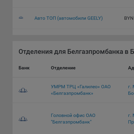
Данные
дополн
пользо
Авто ТОП (автомобили GEELY)
BYN
предот
функци
9.3. Ф
файлы 
Отделения для Белгазпромбанка в Б
предпо
пользо
соотве
Банк
Отделение
Ад
9.4. А
Данные
УМРМ ТРЦ «Галилео» ОАО
г.
исполь
«Белгазпромбанк»
Бо
Аналит
посеща
исполь
Головной офис ОАО
г.
Благод
"Белгазпромбанк"
Пр
тенден
для ан