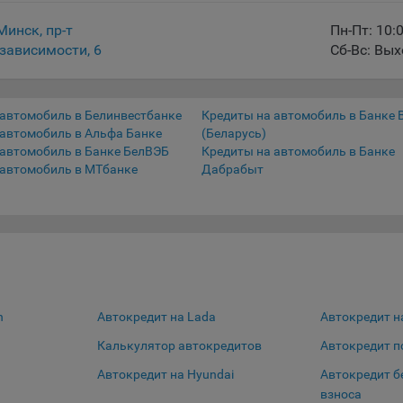
айлы cookie, применяемые для определения целевой аудитории и в
 Минск, пр-т
Пн-Пт: 10:
ных целях, например Яндекс.Метрика, Google Analytics.
зависимости, 6
Сб-Вс: Вы
еские/Функциональные, хранятся не более года;
димые для функционирования веб-аналитических платформ «Goog
 автомобиль в Белинвестбанке
Кредиты на автомобиль в Банке 
ics», «Яндекс.Метрика» (статистические), установлены на сервере
 автомобиль в Альфа Банке
(Беларусь)
ва и не передаются третьим лицам, часть из которых хранятся во 
 автомобиль в Банке БелВЭБ
Кредиты на автомобиль в Банке
вания сайтом;
 автомобиль в МТбанке
Дабрабыт
ные - не более года.
ение аналитических файлов cookie не позволяет определять
чтения пользователей сайта, в том числе наиболее и наименее
рные страницы и принимать меры по совершенствованию работы 
 из предпочтений пользователей.
n
Автокредит на Lada
Автокредит н
ом, некоторые браузеры позволяют посещать интернет-сайты в ре
нито», чтобы ограничить хранимый на компьютере объем информа
Калькулятор автокредитов
Автокредит п
Сохранить по умолчани
Сохранить мои изменения
тически удалять сессионные файлы cookie. Кроме того, субъект
альных данных может удалить ранее сохраненные файлов cookie 
a
Автокредит на Hyundai
Автокредит б
тствующую опцию в истории браузера.
взноса