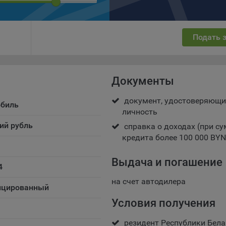
есс такой обработки.
ы cookie являются текстовыми файлами, сохраненными в браузер
ьютера (мобильного устройства) пользователя сайта Общества,
Подать 
анных в пункте 3 Политики, при их посещении для отражения дейст
ршенных пользователем. Эти файлы позволяют не вводить заново
рать те же параметры при повторном посещении того или иного са
имер, выбор языковой версии.
Документы
ми обработки файлов cookie являются:
документ, удостоверяющи
ство не использует файлы cookie для идентификации субъектов
обиль
личность
сональных данных.
ий рубль
справка о доходах (при с
айтах используются как файлы cookie первой стороны (устанавли
кредита более 100 000 BYN
ами, которые посещает пользователь), так и сторонние файлы cook
аются сервером, расположенным вне домена наших сайтов).
Выдача и погашение
ество обрабатывает обезличенные данные пользователей сайта
4
ючая файлы «cookie»), собираемые с помощью сервисов Интернет-
на счет автодилера
истики, которые служат для сбора информации о действиях
цированный
зователей на сайте, улучшения качества сайта и его содержания.
Условия получения
ство обрабатывает обезличенные данные о пользователе в случае
разрешено в настройках браузера пользователя (включено сохран
резидент Республики Бела