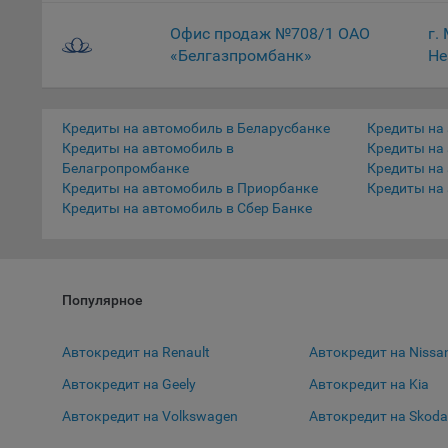
9.5. Ф
Офис продаж №708/1 ОАО
г.
реклам
«Белгазпромбанк»
Не
Технич
Необхо
Кредиты на автомобиль в Беларусбанке
Кредиты на
Analyt
Кредиты на автомобиль в
Кредиты на
Общест
Белагропромбанке
Кредиты на
пользо
Кредиты на автомобиль в Приорбанке
Кредиты на
Кредиты на автомобиль в Сбер Банке
Осталь
Отключ
предпо
популя
Популярное
исходя
Автокредит на Renault
Автокредит на Nissa
При эт
«Инког
Автокредит на Geely
Автокредит на Kia
автома
персон
Автокредит на Volkswagen
Автокредит на Skod
соотве