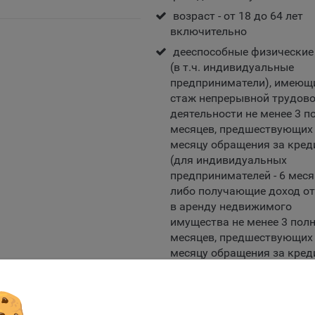
ов cookie и использование технологии JavaScript).
возраст - от 18 до 64 лет
айтах обрабатываются следующие типы файлов cookie:
включительно
ство может использовать файлы cookie для рекламирования услу
дееспособные физические
зователям сайта «bankibel.by» на сторонних веб-сайтах. Например,
(в т.ч. индивидуальные
зователь посетит указанный сайт, то в дальнейшем может встрети
предприниматели), имеющ
аму Общества на некоторых сторонних веб-сайтах.
стаж непрерывной трудов
деятельности не менее 3 п
да Общество использует сторонние файлы cookie для отслеживани
ктивности своих рекламных объявлений. Такие файлы cookie, нап
месяцев, предшествующих
оминают, с помощью каких браузеров пользователи посещают сай
месяцу обращения за кре
ства. С помощью данной процедуры Общество также регулирует 
(для индивидуальных
ивает эффективность рекламной деятельности.
предпринимателей - 6 меся
либо получающие доход от
и хранения обрабатываемых на сайтах Общества файлов cookie:
в аренду недвижимого
зователи могут принять или отклонить все обрабатываемые на са
имущества не менее 3 пол
ы cookie. При этом корректная работа сайта возможна только в с
месяцев, предшествующих
льзования необходимых файлов cookie. В случае их отключения м
месяцу обращения за кред
ебоваться совершать повторный выбор предпочтений куки, языко
Собственное участие: от 10%
ии сайта, а также могут некорректно отображаться некоторые вер
стоимости автомобиля
ниц.
ие заявки
мо настроек файлов cookie на сайте субъекты персональных данн