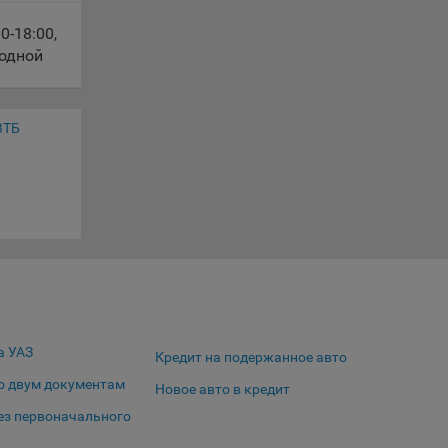
00-18:00
,
ходной
le
ВТБ
время
сайта
а УАЗ
жиме
Кредит на подержанное авто
ции и
о двум документам
ю
Новое авто в кредит
выбрав
ез первоначального