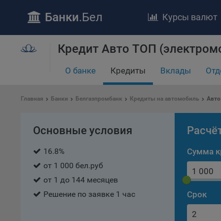
Банки
.Бел
Курсы валют
Кредит Авто ТОП (электром
О банке
Кредиты
Вклады
Отд
ПОЛОЖЕ
Обще
удел
Главная
Банки
Белгазпромбанк
Кредиты на автомобиль
Авто
отве
Утве
Основные условия
Расчё
«По
перс
16.8%
Сумма к
Бела
от 1 000 бел.руб
«За
от 1 до 144 месяцев
Поли
осу
Решение по заявке 1 час
Срок
«ban
файл