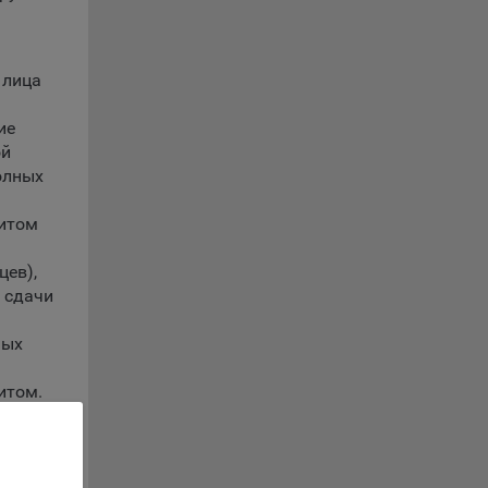
г
 лица
 если
ть
ие
ой
олных
я
ример,
ты
дитом
и
цев),
 сдачи
йте
ных
лучае
ожет
итом.
вой
сии
ых