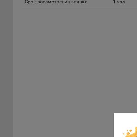
Срок рассмотрения заявки
1 час
файл
На с
Обще
поль
поль
рекл
Иног
эффе
зап
Обще
оцен
Срок
Поль
файл
испо
потр
верс
стра
Оформлен
Поми