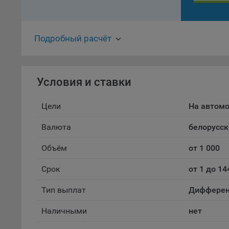
проц
Файл
комп
Подробный расчёт
указ
сове
выби
напр
Условия и ставки
Целя
Обще
Цели
На автом
пер
Валюта
белорусск
На с
сайт
Объём
от 1 000
(зад
Общ
Срок
от 1 до 14
(вкл
стат
Тип выплат
Дифферен
поль
Обще
Наличными
нет
это 