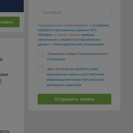
е
Телефон
заявку
вий,
Предварительно ознакомившись с
условиями
 или
обработки персональных данных ООО
йта,
«Майфин»
, а также с моими
правами,
связанными с обработкой персональных
данных
и
Пользовательским соглашением
:
Принимаю условия
Пользовательского
й
соглашения
Даю
согласие на обработку моих
умме
персональных данных для получения
ваемые
информационно-новостной рассылки
)
ie
рекламного характера
Отправить заявку
, если
ение
русь