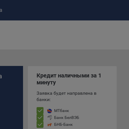
а
ство»
)
ке и
анных.
Кредит наличными за 1
а
е
минуту
и
ее –
Заявка будет направлена в
банки:
МТбанк
Банк БелВЭБ
т
вать
БНБ-Банк