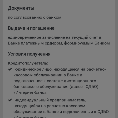
Сроки хранения обрабатываемых на сайтах Общества
файлов cookie:
Документы
Пользователи могут принять или отклонить все
по согласованию с банком
обрабатываемые на сайте файлы cookie. При этом
корректная работа сайта возможна только в случае
Выдача и погашение
использования необходимых файлов cookie. В случае их
отключения может потребоваться совершать повторный
единовременное зачисление на текущий счет в
выбор предпочтений куки, языковой версии сайта, а
Банке платежным ордером, формируемым Банком
также могут некорректно отображаться некоторые
Условия получения
версии страниц.
Помимо настроек файлов cookie на сайте субъекты
Кредитополучатель:
персональных данных могут принять или отклонить сбор
юридическое лицо, находящееся на расчетно-
всех или некоторых файлов cookie в настройках своего
кассовом обслуживании в Банке и
браузера.
подключенное к системе дистанционного
банковского обслуживания (далее - СДБО)
5.1. Обеспечение удобства пользователей сайтов;
«Интернет-банк»;
5.2. Повышение качества функционирования сайтов, в том
индивидуальный предприниматель,
числе корректность их работы;
находящийся на расчетно-кассовом
обслуживании в Банке и подключенный к СДБО
5.3. Сбор аналитической информации в обобщенном виде
«Интернет-банк».
для оценки и дальнейшего улучшения работы сайтов;