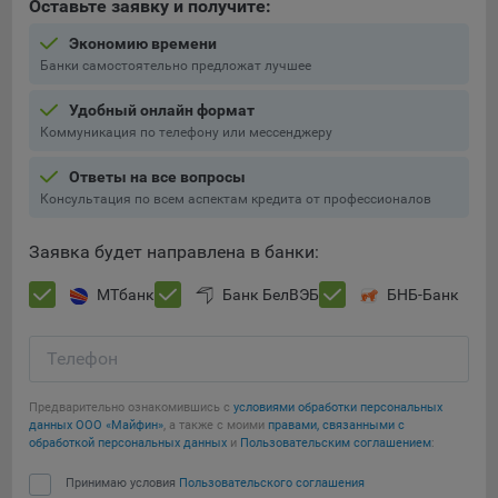
Оставьте заявку и получите:
конфиденциальности Яндекс
.
Экономию времени
Google Analytics – сервис веб-аналитики,
Банки самостоятельно предложат лучшее
предоставляемый компанией Google, Inc. Адрес: Google,
Google Data Protection Office, 1600 Amphitheatre Pkwy,
Удобный онлайн формат
Mountain View, CA 94043, USA.
Политика
Коммуникация по телефону или мессенджеру
конфиденциальности Google.
Matomo — это система веб-аналитики, которая позволяет
Ответы на все вопросы
следит за доступностью сервисов, предоставляемых
Консультация по всем аспектам кредита от профессионалов
myfin.by.
Адрес: ООО «Рэкун технолоджи», 220069 г. Минск, пр-т
Заявка будет направлена в банки:
Дзержинского, д.3Б, пом.44.
МТбанк
Банк БелВЭБ
БНБ-Банк
Пиксель VK Рекламы - сервис позволяет показывать
рекламу на площадке VK пользователям, которые
посещали сайт.
Телефон
Адрес: ООО «ВК», РФ, 125167, г. Москва, Ленинградский
проспект, д. 39, стр. 79, БЦ «SkyLight».
Предварительно ознакомившись с
условиями обработки персональных
данных ООО «Майфин»
, а также с моими
правами, связанными с
Технические настройки
обработкой персональных данных
и
Пользовательским соглашением
:
Технические настройки хранят технические данные вашего
Принимаю условия
Пользовательского соглашения