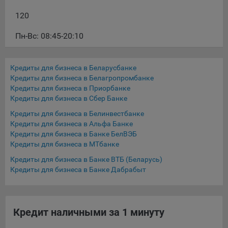
16. Пользователь всегда может направить сообщение с
120
имеющимся у него вопросом, в части использования
файлов сookie, на электронную почту Общества:
Пн-Вс: 08:45-20:10
info@myfin.by
Аналитические Cookie
Кредиты для бизнеса в Беларусбанке
Кредиты для бизнеса в Белагропромбанке
Отключение аналитических cookie-файлов не позволит
Кредиты для бизнеса в Приорбанке
определять предпочтения пользователей Сайта, в том
Кредиты для бизнеса в Сбер Банке
числе наиболее и наименее популярные страницы и
принимать меры по совершенствованию работы Сайта
Кредиты для бизнеса в Белинвестбанке
исходя из предпочтений пользователей
Кредиты для бизнеса в Альфа Банке
Кредиты для бизнеса в Банке БелВЭБ
Статистические куки позволяют определять предпочтения
Кредиты для бизнеса в МТбанке
пользователей сайта.
Кредиты для бизнеса в Банке ВТБ (Беларусь)
Кредиты для бизнеса в Банке Дабрабыт
Компании, которым мы поручаем обработку
статистических cookies:
Яндекс Метрика – сервис веб-аналитики,
Кредит наличными за 1 минуту
предоставляемый ООО «Яндекс». Адрес: г. Москва, ул.
Льва Толстого, д. 16, 119021.
Политика