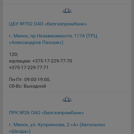
При этом, некоторые браузеры позволяют посещать
интернет-сайты в режиме «Инкогнито», чтобы ограничить
хранимый на компьютере объем информации и
ЦБУ №702 ОАО «Белгазпромбанк»
автоматически удалять сессионные файлы cookie. Кроме
того, субъект персональных данных может удалить ранее
г. Минск, пр.Независимости, 117А (ТРЦ
сохраненные файлов cookie выбрав соответствующую
«Александров Пассаж»)
опцию в истории браузера.
120;
Подробнее о параметрах управления можно ознакомиться,
юрлицам: +375-17-229-77-70
перейдя по внешним ссылкам, ведущим на
+375-17-229-77-71
соответствующие страницы сайтов основных браузеров:
Пн-Пт: 09:00-19:00
,
Firefox
Сб-Вс: Выходной
Chrome
Safari
Opera
ПРК №26 ОАО «Белгазпромбанк»
Microsoft Edge
г. Минск, ул. Куприянова, 2 «А» (Автосалон
Internet Explorer
«Шкода»)