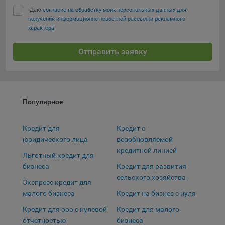
выбора (например, языкового). Техническая аналитика
используется для обеспечения корректной работы сайта.
Даю
согласие на обработку моих персональных данных для
получения информационно-новостной рассылки рекламного
Компании, которой мы поручаем обработку данных для
характера
данной цели:
Отправить заявку
Сервис хранения информации, предоставляемый
компанией, согласно договора аренды ООО «Рэкун
Сохранить мои изменения
технолоджи», 220069 г. Минск, пр-т Дзержинского, д.3Б,
пом.44.
Сохранить по умолчанию
Популярное
Рекламные Cookie
Кредит для
Кредит с
Отключение рекламных cookie-файлы не позволит
юридического лица
возобновляемой
принимать меры по совершенствованию работы
кредитной линией
Сайта, исходя из предпочтений пользователя, а также
Льготный кредит для
осуществлять подбор рекламы, иных рекламных
бизнеса
Кредит для развития
материалов по наиболее актуальному, подходящему
сельского хозяйства
Экспресс кредит для
назначению для каждого конкретного пользователя.
малого бизнеса
Кредит на бизнес с нуля
Компании, которым мы поручаем обработку данных для
Кредит для ооо с нулевой
Кредит для малого
данной цели:
отчетностью
бизнеса