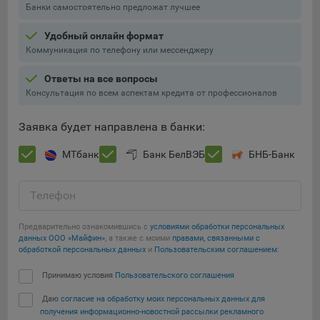
выбора (например, языкового). Техническая аналитика
Банки самостоятельно предложат лучшее
используется для обеспечения корректной работы сайта.
Удобный онлайн формат
Компании, которой мы поручаем обработку данных для
Коммуникация по телефону или мессенджеру
данной цели:
Ответы на все вопросы
Сервис хранения информации, предоставляемый
Консультация по всем аспектам кредита от профессионалов
компанией, согласно договора аренды ООО «Рэкун
технолоджи», 220069 г. Минск, пр-т Дзержинского, д.3Б,
Заявка будет направлена в банки:
пом.44.
МТбанк
Банк БелВЭБ
БНБ-Банк
Рекламные Cookie
Отключение рекламных cookie-файлы не позволит
Телефон
принимать меры по совершенствованию работы
Сайта, исходя из предпочтений пользователя, а также
Предварительно ознакомившись с
условиями обработки персональных
осуществлять подбор рекламы, иных рекламных
данных ООО «Майфин»
, а также с моими
правами, связанными с
материалов по наиболее актуальному, подходящему
обработкой персональных данных
и
Пользовательским соглашением
:
назначению для каждого конкретного пользователя.
Принимаю условия
Пользовательского соглашения
Компании, которым мы поручаем обработку данных для
Даю
согласие на обработку моих персональных данных для
данной цели:
получения информационно-новостной рассылки рекламного