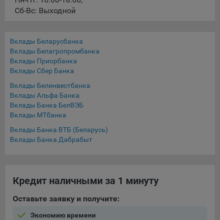
конфиденциальности Яндекс
.
Сб-Вс: Выходной
Google Analytics – сервис веб-аналитики,
предоставляемый компанией Google, Inc. Адрес: Google,
Google Data Protection Office, 1600 Amphitheatre Pkwy,
Вклады Беларусбанка
Mountain View, CA 94043, USA.
Политика
Вклады Белагропромбанка
Вклады Приорбанка
конфиденциальности Google.
Вклады Сбер Банка
Matomo — это система веб-аналитики, которая позволяет
Вклады Белинвестбанка
следит за доступностью сервисов, предоставляемых
Вклады Альфа Банка
myfin.by.
Вклады Банка БелВЭБ
Адрес: ООО «Рэкун технолоджи», 220069 г. Минск, пр-т
Вклады МТбанка
Дзержинского, д.3Б, пом.44.
Вклады Банка ВТБ (Беларусь)
Пиксель VK Рекламы - сервис позволяет показывать
Вклады Банка Дабрабыт
рекламу на площадке VK пользователям, которые
посещали сайт.
Адрес: ООО «ВК», РФ, 125167, г. Москва, Ленинградский
проспект, д. 39, стр. 79, БЦ «SkyLight».
Кредит наличными за 1 минуту
Технические настройки
Оставьте заявку и получите:
Технические настройки хранят технические данные вашего
Экономию времени