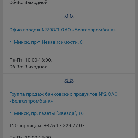
Сб-Вс: Выходной
16. Пользователь всегда может направить сообщение с
имеющимся у него вопросом, в части использования
файлов сookie, на электронную почту Общества:
info@myfin.by
Офис продаж №708/1 ОАО «Белгазпромбанк»
Аналитические Cookie
г. Минск, пр-т Независимости, 6
Отключение аналитических cookie-файлов не позволит
определять предпочтения пользователей Сайта, в том
Пн-Пт: 10:00-18:00
,
числе наиболее и наименее популярные страницы и
Сб-Вс: Выходной
принимать меры по совершенствованию работы Сайта
исходя из предпочтений пользователей
Статистические куки позволяют определять предпочтения
пользователей сайта.
Группа продаж банковских продуктов №2 ОАО
«Белгазпромбанк»
Компании, которым мы поручаем обработку
статистических cookies:
г. Минск, пр. газеты "Звезда", 16
Яндекс Метрика – сервис веб-аналитики,
120; юрлицам: +375-17-229-77-07
предоставляемый ООО «Яндекс». Адрес: г. Москва, ул.
Льва Толстого, д. 16, 119021.
Политика
Пн-Пт: 10:00-18:00
,