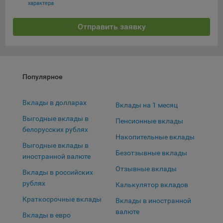
характера
Яндекса рекламная сеть (Yandex Mobile Ads, ADFOX) -
сервис показа контекстной рекламы. Адрес: Yandex
Отправить заявку
Europe AG, Werftestrasse 4, CH-6005 Luzern, Switzerland.
Google Ads - сервис показа контекстной рекламы,
предоставляемый компанией Google Ireland Ltd, Gordon
Сохранить мои изменения
House Barrow Street Dublin 4, D04E5W5 Ireland.
Сохранить по умолчанию
Популярное
Вклады в долларах
Вклады на 1 месяц
Выгодные вклады в
Пенсионные вклады
белорусских рублях
Накопительные вклады
Выгодные вклады в
Безотзывные вклады
иностранной валюте
Отзывные вклады
Вклады в российских
рублях
Калькулятор вкладов
Краткосрочные вклады
Вклады в иностранной
валюте
Вклады в евро