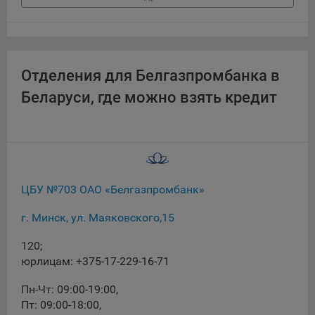
При этом, некоторые браузеры позволяют посещать
интернет-сайты в режиме «Инкогнито», чтобы ограничить
хранимый на компьютере объем информации и
автоматически удалять сессионные файлы cookie. Кроме
Отделения для Белгазпромбанка в
того, субъект персональных данных может удалить ранее
Беларуси, где можно взять кредит
сохраненные файлов cookie выбрав соответствующую
опцию в истории браузера.
Подробнее о параметрах управления можно ознакомиться,
перейдя по внешним ссылкам, ведущим на
соответствующие страницы сайтов основных браузеров:
ЦБУ №703 ОАО «Белгазпромбанк»
Firefox
Chrome
г. Минск, ул. Маяковского,15
Safari
120;
Opera
юрлицам: +375-17-229-16-71
Microsoft Edge
Пн-Чт: 09:00-19:00
,
Internet Explorer
Пт: 09:00-18:00
,