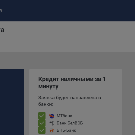
а
ка
ство»
)
ке и
анных.
Кредит наличными за 1
минуту
е
и
Заявка будет направлена в
ее –
банки:
МТбанк
Банк БелВЭБ
т
БНБ-Банк
вать