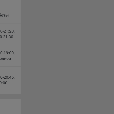
боты
30-21:20
,
le
30-21:30
время
00-19:00
,
ходной
10-20:45
,
сайта
9:00
жиме
ции и
выбрав