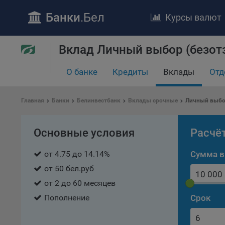
Банки
.Бел
Курсы валют
Вклад Личный выбор (безотз
О банке
Кредиты
Вклады
Отд
ПОЛОЖЕ
Обще
Главная
Банки
Белинвестбанк
Вклады срочные
Личный выбор
удел
отве
Основные условия
Расчё
Утве
«По
от 4.75 до 14.14%
Сумма в
перс
Бела
от 50 бел.руб
«За
от 2 до 60 месяцев
Поли
Пополнение
Срок
осу
«ban
файл