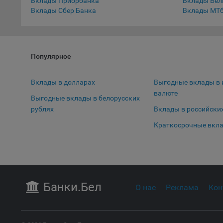
Вклады Приорбанка
Вклады Бел
соотве
Вклады Сбер Банка
Вклады МТ
Подроб
ссылка
Fire
Популярное
Chr
Safa
Вклады в долларах
Выгодные вклады в 
валюте
Ope
Выгодные вклады в белорусских
рублях
Вклады в российски
Micr
Inte
Краткосрочные вкл
16. По
вопрос
Общес
А
Банки
.Бел
О нас
Реклама
Кон
Откл
пред