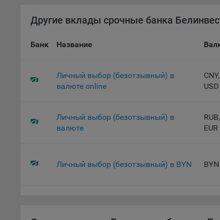
9.2. Ф
Данные
Другие вклады срочные банка Белинвес
дополн
пользо
Банк
Название
Вал
предот
функци
9.3. Ф
Личный выбор (безотзывный) в
CNY,
файлы 
валюте online
USD
предпо
пользо
соотве
Личный выбор (безотзывный) в
RUB,
валюте
EUR
9.4. А
Данные
исполь
Личный выбор (безотзывный) в BYN
BYN
Аналит
посеща
исполь
Благод
тенден