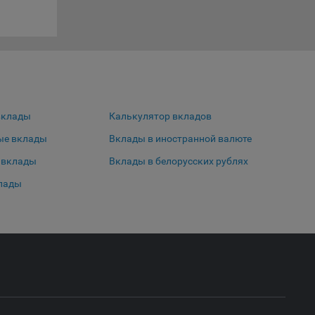
нешним
еров:
вклады
Калькулятор вкладов
ые вклады
Вклады в иностранной валюте
ю
 вклады
Вклады в белорусских рублях
лады
о