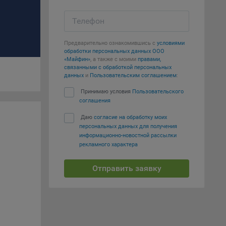
Телефон
е
Предварительно ознакомившись с
условиями
вий,
обработки персональных данных ООО
 или
«Майфин»
, а также с моими
правами,
йта,
связанными с обработкой персональных
данных
и
Пользовательским соглашением
:
Принимаю условия
Пользовательского
соглашения
Даю
согласие на обработку моих
персональных данных для получения
ваемые
информационно-новостной рассылки
рекламного характера
ie
Отправить заявку
, если
ение