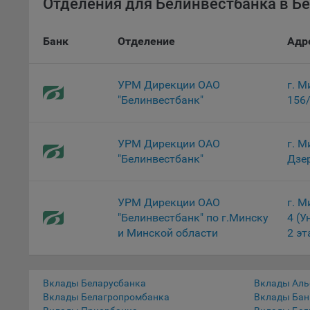
Отделения для Белинвестбанка в Бе
для ан
9.5. Ф
Банк
Отделение
Адр
реклам
Технич
УРМ Дирекции ОАО
г. М
Необхо
"Белинвестбанк"
156/
Analyt
Общест
пользо
УРМ Дирекции ОАО
г. М
"Белинвестбанк"
Дзе
Осталь
Отключ
предпо
УРМ Дирекции ОАО
г. М
популя
"Белинвестбанк" по г.Минску
4 (У
исходя
и Минской области
2 эт
При эт
«Инког
автома
Вклады Беларусбанка
Вклады Аль
Вклады Белагропромбанка
Вклады Бан
персон