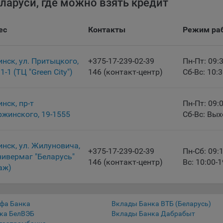
ларуси, где можно взять кредит
ализа трафика на сайтах.
айлы cookie, применяемые для определения целевой аудитории и в
ес
Контакты
Режим ра
ных целях, например Яндекс.Метрика, Google Analytics.
еские/Функциональные, хранятся не более года;
инск, ул. Притыцкого,
+375-17-239-02-39
Пн-Пт: 09:
димые для функционирования веб-аналитических платформ «Goog
1-1 (ТЦ "Green City")
146 (контакт-центр)
Сб-Вс: 10:
ics», «Яндекс.Метрика» (статистические), установлены на сервере
ва и не передаются третьим лицам, часть из которых хранятся во 
вания сайтом;
инск, пр-т
Пн-Пт: 09:
ржинского, 19-1555
Сб-Вс: Вы
ные - не более года.
ение аналитических файлов cookie не позволяет определять
чтения пользователей сайта, в том числе наиболее и наименее
инск, ул. Жилуновича,
+375-17-239-02-39
Пн-Сб: 09:
рные страницы и принимать меры по совершенствованию работы 
нивермаг "Беларусь"
146 (контакт-центр)
Вс: 10:00-1
 из предпочтений пользователей.
аж)
ом, некоторые браузеры позволяют посещать интернет-сайты в ре
нито», чтобы ограничить хранимый на компьютере объем информа
тически удалять сессионные файлы cookie. Кроме того, субъект
фа Банка
Вклады Банка ВТБ (Беларусь)
ка БелВЭБ
Вклады Банка Дабрабыт
альных данных может удалить ранее сохраненные файлов cookie 