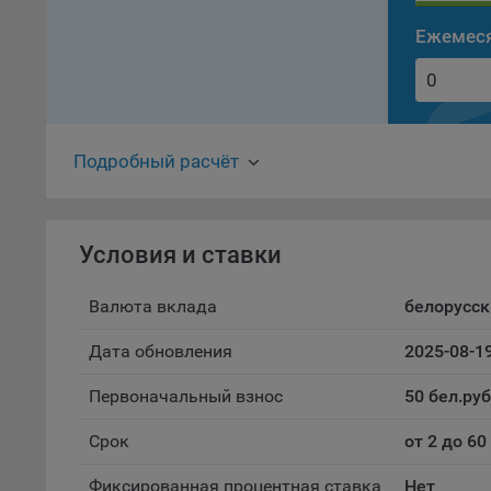
проц
Ежемеся
Файл
комп
указ
сове
выби
Подробный расчёт
напр
Целя
Обще
Условия и ставки
пер
На с
Валюта вклада
белорусск
сайт
(зад
Дата обновления
2025-08-1
Общ
Первоначальный взнос
50 бел.руб
(вкл
стат
Срок
от 2 до 6
поль
Обще
Фиксированная процентная ставка
Нет
это 