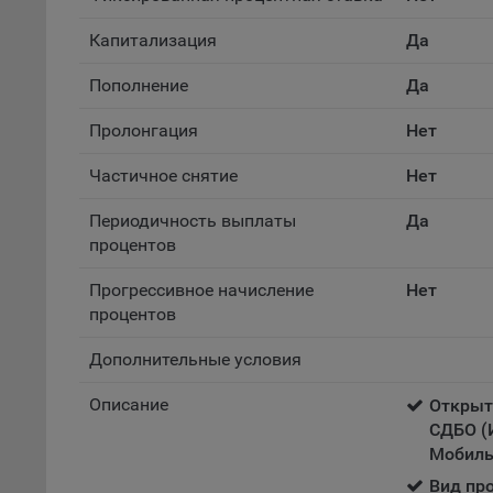
файл
Капитализация
Да
На с
Пополнение
Да
Обще
поль
Пролонгация
Нет
поль
рекл
Частичное снятие
Нет
Иног
эффе
Периодичность выплаты
Да
зап
процентов
Обще
оцен
Прогрессивное начисление
Нет
процентов
Срок
Поль
Дополнительные условия
файл
испо
Описание
Открыт
потр
СДБО (
верс
Мобиль
стра
Вид про