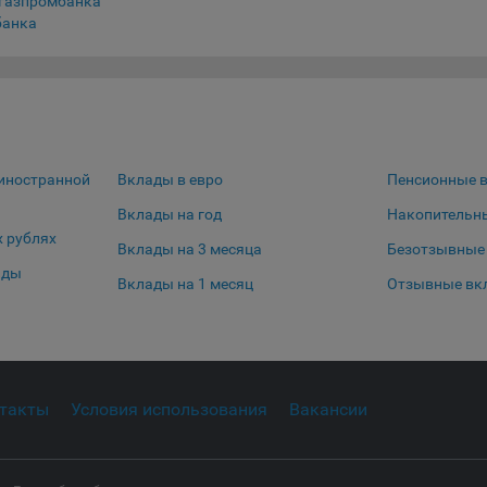
газпромбанка
тствующую опцию в истории браузера.
банка
нее о параметрах управления можно ознакомиться, перейдя по в
м, ведущим на соответствующие страницы сайтов основных брауз
fox
ome
ri
иностранной
Вклады в евро
Пенсионные 
ra
Вклады на год
Накопительн
Сохранить по умолчани
Сохранить мои изменения
х рублях
osoft Edge
Вклады на 3 месяца
Безотзывные
rnet Explorer
ады
Вклады на 1 месяц
Отзывные вк
льзователь всегда может направить сообщение с имеющимся у нег
ом, в части использования файлов сookie, на электронную почту
тва:
info@myfin.by
налитические Cookie
такты
Условия использования
Вакансии
ючение аналитических cookie-файлов не позволит определять
почтения пользователей Сайта, в том числе наиболее и наименее