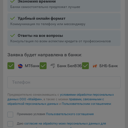
Экономию времени
Подобные функции улучшают условия работы
Банки самостоятельно предложат лучшее
пользователей с сайтом.
Удобный онлайн формат
9.3. Файлы cookie предпочтений, например, для настройки
Коммуникация по телефону или мессенджеру
контента. Данные файлы cookie собирают информацию о
выборе пользователя на сайте и его предпочтениях и
Ответы на все вопросы
позволяют Обществу «запомнить» информацию о
Консультация по всем аспектам кредита от профессионалов
выбранном пользователем городе и других местных
настройках для того, чтобы соответствующим образом
Заявка будет направлена в банки:
настраивать сайт.
МТбанк
Банк БелВЭБ
БНБ-Банк
9.4. Аналитические файлы cookie, например
Яндекс.Метрика, Google Analytics. Данные файлы cookie
собирают информацию о том, как пользователь
Телефон
использовал сайты, и позволяют Обществу вносить в них
улучшения.
Предварительно ознакомившись с
условиями обработки персональных
данных ООО «Майфин»
, а также с моими
правами, связанными с
Аналитические файлы cookie показывают, какие страницы
обработкой персональных данных
и
Пользовательским соглашением
:
сайта Общества посещаются чаще всего, помогают
Сохранить мои изменения
выявлять трудности, возникающие при использовании
Принимаю условия
Пользовательского соглашения
сайта, а также позволяют оценить эффективность
Даю
согласие на обработку моих персональных данных для
Сохранить по умолчанию
рекламы. Благодаря этому у Общества есть возможность