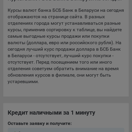
Курсы валют банка БСБ Банк в Беларуси на сегодня
5.4. Создание и предоставление персонализированной
рекламы пользователю.
отображаются на странице сайта. В разных
отделениях города могут устанавливаться разные
9.1. Технические (обязательные) файлы cookie, например,
курсы, применив сортировку к таблице, вы найдете
применяемые при регистрации либо входе в систему, или
самые выгодные курсы продажи или покупки
для оставления отзыва либо комментария. Данные файлы
валюты (доллара, евро или российского рубля). На
cookie используются в целях обеспечения корректной
сегодня лучший курс продажи доллара в БСБ Банк
работы сайтов и полноценного использования его
в Беларуси - отсутствует, лучший курс покупки -
функционала пользователем, не могут быть отключены в
отсутствует. Перед посещением того или иного
системах. Вместе с тем, пользователь может настроить
отделения советуем обратить внимание на время
браузер, чтобы он блокировал такие файлы сookie или
обновления курсов в филиале, они могут быть
уведомлял пользователя об их использовании — но в таком
устаревшими.
случае некоторые разделы сайта могут не работать).
9.2. Функциональные файлы cookie, например,
определяющие имя пользователя. Данные файлы cookie
используются для обеспечения работы некоторых
Кредит наличными за 1 минуту
дополнительных функций сайтов, например, для хранения
предпочтений пользователя, в том числе имени
Оставьте заявку и получите:
пользователя или выбора языка, и для предотвращения
повторных прохождений опросов пользователями.