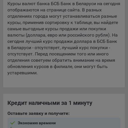
Курсы валют банка БСБ Банк в Беларуси на сегодня
отображаются на странице сайта. В разных
5.4. Создание и предоставление персонализированной
рекламы пользователю.
отделениях города могут устанавливаться разные
курсы, применив сортировку к таблице, вы найдете
9.1. Технические (обязательные) файлы cookie, например,
самые выгодные курсы продажи или покупки
применяемые при регистрации либо входе в систему, или
валюты (доллара, евро или российского рубля). На
для оставления отзыва либо комментария. Данные файлы
сегодня лучший курс продажи доллара в БСБ Банк
cookie используются в целях обеспечения корректной
в Беларуси - отсутствует, лучший курс покупки -
работы сайтов и полноценного использования его
отсутствует. Перед посещением того или иного
функционала пользователем, не могут быть отключены в
отделения советуем обратить внимание на время
системах. Вместе с тем, пользователь может настроить
обновления курсов в филиале, они могут быть
браузер, чтобы он блокировал такие файлы сookie или
устаревшими.
уведомлял пользователя об их использовании — но в таком
случае некоторые разделы сайта могут не работать).
9.2. Функциональные файлы cookie, например,
определяющие имя пользователя. Данные файлы cookie
Кредит наличными за 1 минуту
используются для обеспечения работы некоторых
дополнительных функций сайтов, например, для хранения
Оставьте заявку и получите:
предпочтений пользователя, в том числе имени
пользователя или выбора языка, и для предотвращения
Экономию времени
повторных прохождений опросов пользователями.