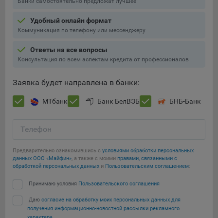
Банки самостоятельно предложат лучшее
Подобные функции улучшают условия работы
пользователей с сайтом.
Удобный онлайн формат
Коммуникация по телефону или мессенджеру
9.3. Файлы cookie предпочтений, например, для настройки
контента. Данные файлы cookie собирают информацию о
Ответы на все вопросы
выборе пользователя на сайте и его предпочтениях и
Консультация по всем аспектам кредита от профессионалов
позволяют Обществу «запомнить» информацию о
выбранном пользователем городе и других местных
Заявка будет направлена в банки:
настройках для того, чтобы соответствующим образом
настраивать сайт.
МТбанк
Банк БелВЭБ
БНБ-Банк
9.4. Аналитические файлы cookie, например
Яндекс.Метрика, Google Analytics. Данные файлы cookie
Телефон
собирают информацию о том, как пользователь
использовал сайты, и позволяют Обществу вносить в них
Предварительно ознакомившись с
условиями обработки персональных
улучшения.
данных ООО «Майфин»
, а также с моими
правами, связанными с
обработкой персональных данных
и
Пользовательским соглашением
:
Аналитические файлы cookie показывают, какие страницы
Сохранить мои изменения
сайта Общества посещаются чаще всего, помогают
Принимаю условия
Пользовательского соглашения
выявлять трудности, возникающие при использовании
Даю
согласие на обработку моих персональных данных для
Сохранить по умолчанию
сайта, а также позволяют оценить эффективность
получения информационно-новостной рассылки рекламного
рекламы. Благодаря этому у Общества есть возможность
характера