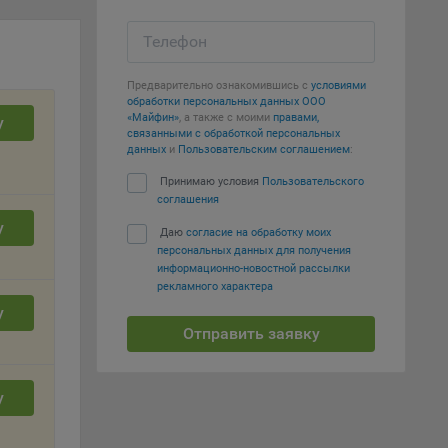
е
Телефон
вий,
Предварительно ознакомившись с
условиями
 или
обработки персональных данных ООО
«Майфин»
, а также с моими
правами,
у
йта,
связанными с обработкой персональных
данных
и
Пользовательским соглашением
:
Принимаю условия
Пользовательского
соглашения
у
Даю
согласие на обработку моих
персональных данных для получения
ваемые
информационно-новостной рассылки
ie
рекламного характера
у
Отправить заявку
у
, если
ение