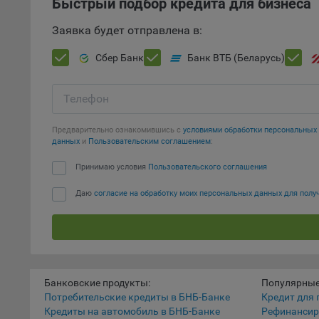
Быстрый подбор кредита для бизнеса
Данные
дополн
Заявка будет отправлена в:
пользо
Сбер Банк
Банк ВТБ (Беларусь)
предот
функци
Телефон
9.3. Ф
файлы 
предпо
Предварительно ознакомившись с
условиями обработки персональны
данных
и
Пользовательским соглашением
:
пользо
соотве
Принимаю условия
Пользовательского соглашения
9.4. А
Даю
согласие на обработку моих персональных данных для пол
Данные
исполь
Аналит
посеща
исполь
Банковские продукты:
Популярные
Благод
Потребительские кредиты в БНБ-Банке
Кредит для 
тенден
Кредиты на автомобиль в БНБ-Банке
Рефинансир
для ан