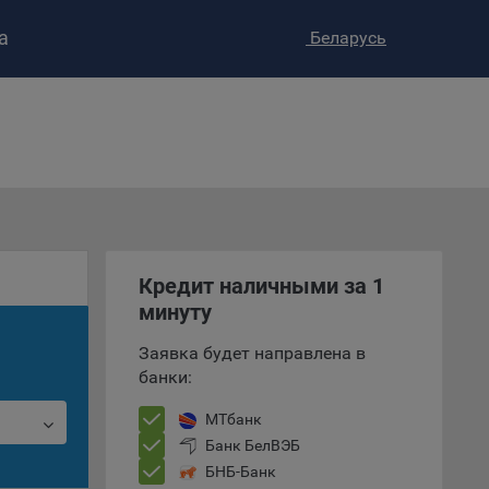
а
Беларусь
ство»
)
ке и
анных.
Кредит наличными за 1
е
минуту
и
ее –
Заявка будет направлена в
банки:
МТбанк
Банк БелВЭБ
т
БНБ-Банк
вать