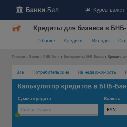
Банки
.Бел
Курсы валют
Кредиты для бизнеса в БНБ
О банке
Кредиты
Вклады
Отд
ПОЛОЖЕ
Обще
Главная
Банки
БНБ-Банк
Все кредиты БНБ-Банка
Кредиты дл
удел
отве
Все
Потребительские
На недвижимость
Утве
«По
Калькулятор кредитов в БНБ-Бан
перс
Бела
«За
Сумма кредита
Валюта
Поли
BYN
осу
«ban
файл