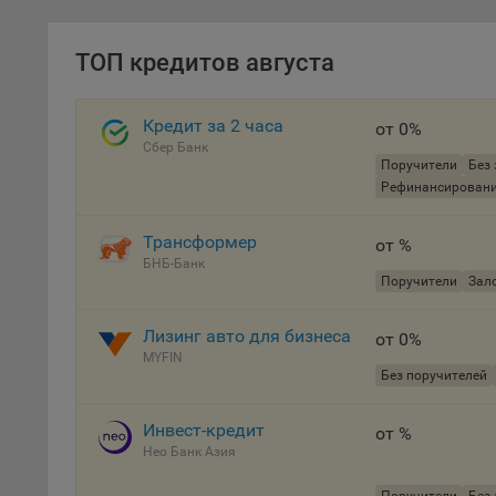
проц
Файл
ТОП кредитов августа
комп
указ
сове
Кредит за 2 часа
от 0%
выби
Сбер Банк
напр
Поручители
Без 
Рефинансирован
Целя
Обще
Трансформер
от %
пер
БНБ-Банк
Поручители
Зало
На с
сайт
(зад
Лизинг авто для бизнеса
от 0%
MYFIN
Общ
Без поручителей
(вкл
стат
Инвест-кредит
от %
поль
Нео Банк Азия
Обще
это 