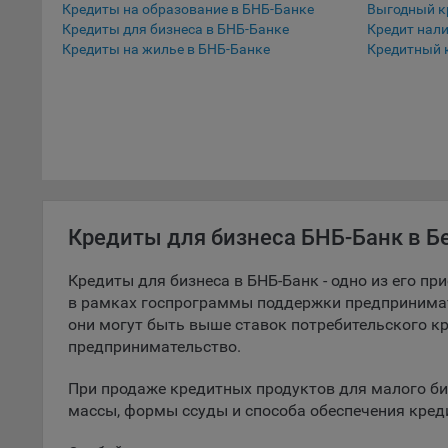
Кредиты на образование в БНБ-Банке
Выгодный к
Кредиты для бизнеса в БНБ-Банке
Кредит нал
9.5. Ф
Кредиты на жилье в БНБ-Банке
Кредитный 
реклам
Технич
Необхо
Analyt
Общест
пользо
Осталь
Кредиты для бизнеса БНБ-Банк в Б
Отключ
предпо
Кредиты для бизнеса в БНБ-Банк - одно из его п
популя
в рамках госпрограммы поддержки предпринимате
исходя
они могут быть выше ставок потребительского к
предпринимательство.
При эт
«Инког
При продаже кредитных продуктов для малого би
автома
массы, формы ссуды и способа обеспечения кред
персон
соотве