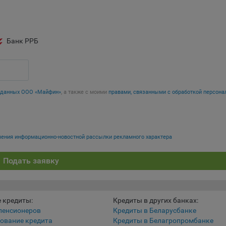
 файлы cookie используются для обеспечения работы некоторых
ительных функций сайтов, например, для хранения предпочтений
вателя, в том числе имени пользователя или выбора языка, и для
Банк РРБ
вращения повторных прохождений опросов пользователями. Под
и улучшают условия работы пользователей с сайтом.
айлы cookie предпочтений, например, для настройки контента. Данн
cookie собирают информацию о выборе пользователя на сайте и ег
чтениях и позволяют Обществу «запомнить» информацию о выбр
х данных ООО «Майфин»
, а также с моими
правами, связанными с обработкой персона
вателем городе и других местных настройках для того, чтобы
тствующим образом настраивать сайт.
налитические файлы cookie, например Яндекс.Метрика, Google Analyt
учения информационно-новостной рассылки рекламного характера
 файлы cookie собирают информацию о том, как пользователь
зовал сайты, и позволяют Обществу вносить в них улучшения.
Подать заявку
ические файлы cookie показывают, какие страницы сайта Общест
ются чаще всего, помогают выявлять трудности, возникающие пр
зовании сайта, а также позволяют оценить эффективность реклам
 кредиты:
Кредиты в других банках:
аря этому у Общества есть возможность составить представление
пенсионеров
Кредиты в Беларусбанке
циях использования сайта в целом. Общество использует информ
ование кредита
Кредиты в Белагропромбанке
ализа трафика на сайтах.