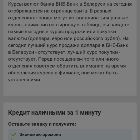
Курсы валют банка БНБ-Банк в Беларуси на сегодня
отображаются на странице сайта. В разных
5.4. Создание и предоставление персонализированной
рекламы пользователю.
отделениях города могут устанавливаться разные
курсы, применив сортировку к таблице, вы найдете
9.1. Технические (обязательные) файлы cookie, например,
самые выгодные курсы продажи или покупки
применяемые при регистрации либо входе в систему, или
валюты (доллара, евро или российского рубля). На
для оставления отзыва либо комментария. Данные файлы
сегодня лучший курс продажи доллара в БНБ-Банк
cookie используются в целях обеспечения корректной
в Беларуси - отсутствует, лучший курс покупки -
работы сайтов и полноценного использования его
отсутствует. Перед посещением того или иного
функционала пользователем, не могут быть отключены в
отделения советуем обратить внимание на время
системах. Вместе с тем, пользователь может настроить
обновления курсов в филиале, они могут быть
браузер, чтобы он блокировал такие файлы сookie или
устаревшими.
уведомлял пользователя об их использовании — но в таком
случае некоторые разделы сайта могут не работать).
9.2. Функциональные файлы cookie, например,
определяющие имя пользователя. Данные файлы cookie
Кредит наличными за 1 минуту
используются для обеспечения работы некоторых
дополнительных функций сайтов, например, для хранения
Оставьте заявку и получите:
предпочтений пользователя, в том числе имени
пользователя или выбора языка, и для предотвращения
Экономию времени
повторных прохождений опросов пользователями.