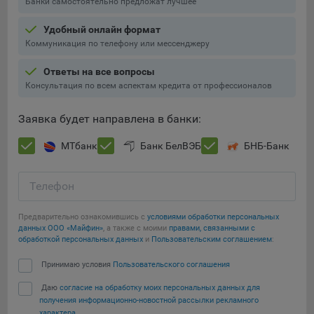
Банки самостоятельно предложат лучшее
Подобные функции улучшают условия работы
пользователей с сайтом.
Удобный онлайн формат
Коммуникация по телефону или мессенджеру
9.3. Файлы cookie предпочтений, например, для настройки
контента. Данные файлы cookie собирают информацию о
Ответы на все вопросы
выборе пользователя на сайте и его предпочтениях и
Консультация по всем аспектам кредита от профессионалов
позволяют Обществу «запомнить» информацию о
выбранном пользователем городе и других местных
Заявка будет направлена в банки:
настройках для того, чтобы соответствующим образом
настраивать сайт.
МТбанк
Банк БелВЭБ
БНБ-Банк
9.4. Аналитические файлы cookie, например
Яндекс.Метрика, Google Analytics. Данные файлы cookie
Телефон
собирают информацию о том, как пользователь
использовал сайты, и позволяют Обществу вносить в них
Предварительно ознакомившись с
условиями обработки персональных
улучшения.
данных ООО «Майфин»
, а также с моими
правами, связанными с
обработкой персональных данных
и
Пользовательским соглашением
:
Аналитические файлы cookie показывают, какие страницы
Сохранить мои изменения
сайта Общества посещаются чаще всего, помогают
Принимаю условия
Пользовательского соглашения
выявлять трудности, возникающие при использовании
Даю
согласие на обработку моих персональных данных для
Сохранить по умолчанию
сайта, а также позволяют оценить эффективность
получения информационно-новостной рассылки рекламного
рекламы. Благодаря этому у Общества есть возможность
характера