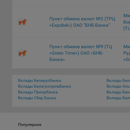
9.5. Ф
Ми
реклам
Пункт обмена валют №2 (ТРЦ
Бо
«Expobel») ОАО "БНБ-Банка"
Технич
(Т
Необхо
Analyt
Пункт обмена валют №9 (ТЦ
Ми
Общест
«Green Time») ОАО «БНБ-
Ру
пользо
Банка»
«G
Осталь
Отключ
Вклады Беларусбанка
Вклады Бел
предпо
Вклады Белагропромбанка
Вклады Аль
популя
Вклады Приорбанка
Вклады Бан
исходя
Вклады Сбер Банка
Вклады Бел
При эт
«Инког
автома
персон
Популярное
соотве