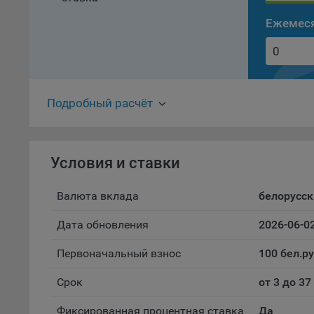
проц
Ежемеся
Файл
комп
указ
сове
выби
Подробный расчёт
напр
Целя
Обще
Условия и ставки
пер
На с
Валюта вклада
белорусск
сайт
(зад
Дата обновления
2026-06-0
Общ
(вкл
Первоначальный взнос
100 бел.р
стат
поль
Срок
от 3 до 3
Обще
это 
Фиксированная процентная ставка
Да