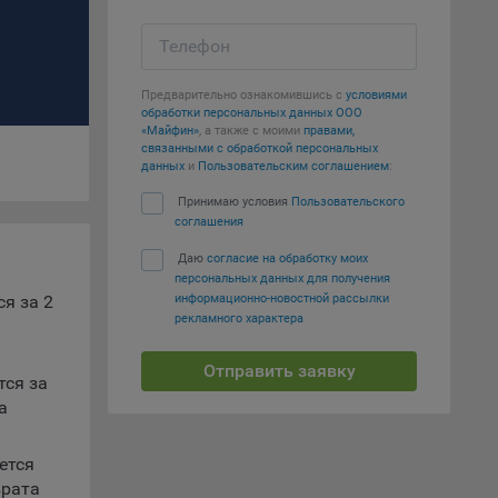
Телефон
е
вий,
Предварительно ознакомившись с
условиями
обработки персональных данных ООО
 или
«Майфин»
, а также с моими
правами,
йта,
связанными с обработкой персональных
данных
и
Пользовательским соглашением
:
Принимаю условия
Пользовательского
соглашения
Даю
согласие на обработку моих
персональных данных для получения
ваемые
я за 2
информационно-новостной рассылки
ie
рекламного характера
Отправить заявку
тся за
а
ется
, если
врата
ение