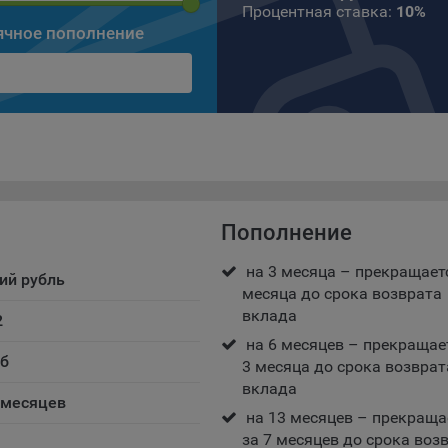
Процентная ставка:
10%
есс такой обработки.
чное пополнение
ы cookie являются текстовыми файлами, сохраненными в браузер
ьютера (мобильного устройства) пользователя сайта Общества,
анных в пункте 3 Политики, при их посещении для отражения дейст
ршенных пользователем. Эти файлы позволяют не вводить заново
рать те же параметры при повторном посещении того или иного са
имер, выбор языковой версии.
ми обработки файлов cookie являются:
ство не использует файлы cookie для идентификации субъектов
Пополнение
сональных данных.
айтах используются как файлы cookie первой стороны (устанавли
на 3 месяца – прекращаетс
ий рубль
ами, которые посещает пользователь), так и сторонние файлы cook
месяца до срока возврата
аются сервером, расположенным вне домена наших сайтов).
вклада
2
ество обрабатывает обезличенные данные пользователей сайта
на 6 месяцев – прекращае
ючая файлы «cookie»), собираемые с помощью сервисов Интернет-
уб
3 месяца до срока возврат
истики, которые служат для сбора информации о действиях
вклада
зователей на сайте, улучшения качества сайта и его содержания.
7 месяцев
на 13 месяцев – прекраща
ство обрабатывает обезличенные данные о пользователе в случае
за 7 месяцев до срока воз
разрешено в настройках браузера пользователя (включено сохран