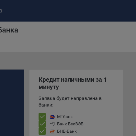
а
Банка
ство»
)
ке и
анных.
Кредит наличными за 1
е
минуту
и
Заявка будет направлена в
ее –
банки:
МТбанк
Банк БелВЭБ
т
БНБ-Банк
вать