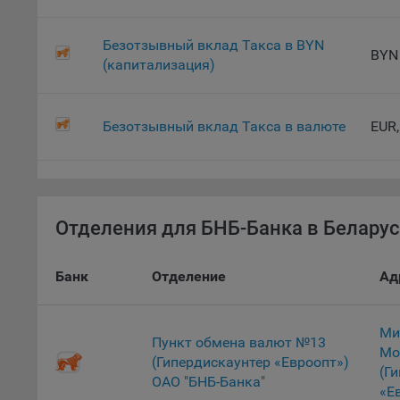
9.2. Ф
Данные
дополн
Безотзывный вклад Такса в BYN
BYN
пользо
(капитализация)
предот
функци
Безотзывный вклад Такса в валюте
EUR,
9.3. Ф
файлы 
предпо
пользо
соотве
Отделения для БНБ-Банка в Беларус
9.4. А
Данные
исполь
Банк
Отделение
Ад
Аналит
посеща
Ми
исполь
Пункт обмена валют №13
Мо
Благод
(Гипердискаунтер «Евроопт»)
(Г
тенден
ОАО "БНБ-Банка"
«Е
для ан