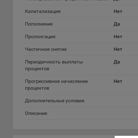
файл
Капитализация
Нет
На с
Обще
Пополнение
Да
поль
поль
Пролонгация
Нет
рекл
Частичное снятие
Нет
Иног
эффе
Периодичность выплаты
Да
зап
процентов
Обще
оцен
Прогрессивное начисление
Нет
Срок
процентов
Поль
Дополнительные условия
файл
испо
Описание
потр
верс
стра