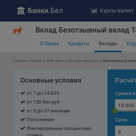
Банки
.Бел
Курсы валют
Вклад Безотзывный вклад Та
О банке
Кредиты
Вклады
Отд
ПОЛОЖЕ
Обще
Главная
Банки
БНБ-Банк
Вклады срочные
Безотзывный вклад
удел
отве
Утве
Основные условия
Расчё
«По
перс
от 7 до 14.62%
Сумма в
Бела
от 100 бел.руб
«За
от 3 до 37 месяцев
Поли
Пополнение
Срок
осу
«ban
Фиксированная процентная
файл
ставка