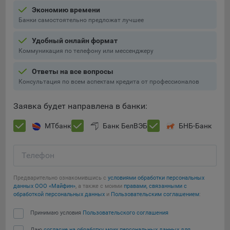
Экономию времени
5.4. Создание и предоставление персонализированной
Банки самостоятельно предложат лучшее
рекламы пользователю.
Удобный онлайн формат
9.1. Технические (обязательные) файлы cookie, например,
Коммуникация по телефону или мессенджеру
применяемые при регистрации либо входе в систему, или
для оставления отзыва либо комментария. Данные файлы
Ответы на все вопросы
cookie используются в целях обеспечения корректной
Консультация по всем аспектам кредита от профессионалов
работы сайтов и полноценного использования его
функционала пользователем, не могут быть отключены в
Заявка будет направлена в банки:
системах. Вместе с тем, пользователь может настроить
браузер, чтобы он блокировал такие файлы сookie или
МТбанк
Банк БелВЭБ
БНБ-Банк
уведомлял пользователя об их использовании — но в таком
случае некоторые разделы сайта могут не работать).
Телефон
9.2. Функциональные файлы cookie, например,
определяющие имя пользователя. Данные файлы cookie
Предварительно ознакомившись с
условиями обработки персональных
используются для обеспечения работы некоторых
данных ООО «Майфин»
, а также с моими
правами, связанными с
дополнительных функций сайтов, например, для хранения
обработкой персональных данных
и
Пользовательским соглашением
:
предпочтений пользователя, в том числе имени
Принимаю условия
Пользовательского соглашения
пользователя или выбора языка, и для предотвращения
повторных прохождений опросов пользователями.
Даю
согласие на обработку моих персональных данных для