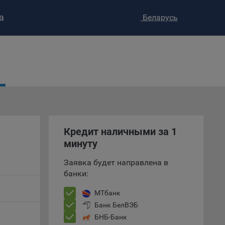
а
Беларусь
ство»
)
ке и
анных.
е
Кредит наличными за 1
и
ее –
минуту
Заявка будет направлена в
банки:
т
МТбанк
вать
Банк БелВЭБ
БНБ-Банк