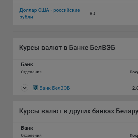
Файл
комп
Доллар США - российские
80
указ
рубли
сове
выби
напр
Целя
Курсы валют в Банке БелВЭБ
Обще
пер
Банк
На с
Отделения
Пок
сайт
(зад
Банк БелВЭБ
2.
Общ
(вкл
стат
поль
Курсы валют в других банках Белар
Обще
это 
Банк
файл
Отделения
Пок