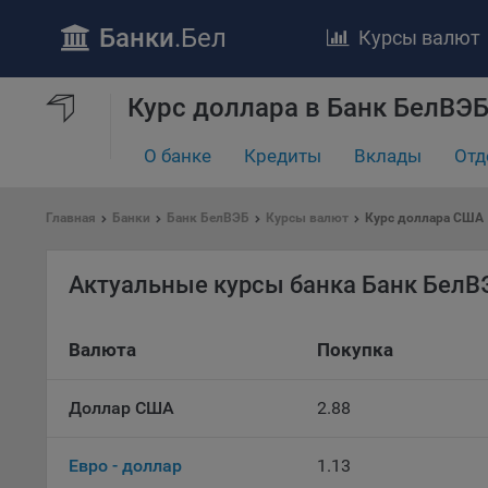
Банки
.Бел
Курсы валют
Курс доллара в Банк БелВЭБ
ПОЛОЖЕ
О банке
Кредиты
Вклады
Отд
Обще
удел
отве
Главная
Банки
Банк БелВЭБ
Курсы валют
Курс доллара США
Утве
«По
Актуальные курсы банка Банк БелВ
перс
Бела
«За
Валюта
Покупка
Поли
осу
Доллар США
2.88
«ban
файл
проц
Евро - доллар
1.13