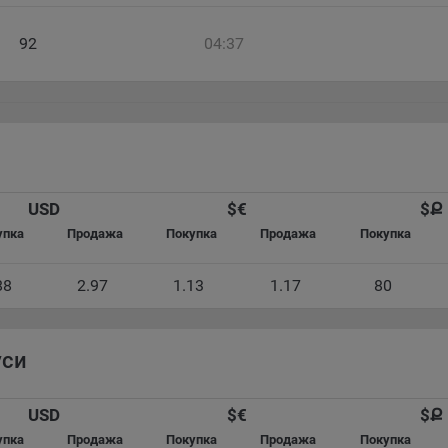
ы cookie являются текстовыми файлами, сохраненными в браузер
ьютера (мобильного устройства) пользователя сайта Общества,
92
04:37
анных в пункте 3 Политики, при их посещении для отражения дейст
ршенных пользователем. Эти файлы позволяют не вводить заново
рать те же параметры при повторном посещении того или иного са
имер, выбор языковой версии.
ми обработки файлов cookie являются:
ство не использует файлы cookie для идентификации субъектов
сональных данных.
USD
$
€
$
Ք
айтах используются как файлы cookie первой стороны (устанавли
упка
Продажа
Покупка
Продажа
Покупка
ами, которые посещает пользователь), так и сторонние файлы cook
аются сервером, расположенным вне домена наших сайтов).
88
2.97
1.13
1.17
80
ество обрабатывает обезличенные данные пользователей сайта
ючая файлы «cookie»), собираемые с помощью сервисов Интернет-
истики, которые служат для сбора информации о действиях
зователей на сайте, улучшения качества сайта и его содержания.
уси
ство обрабатывает обезличенные данные о пользователе в случае
разрешено в настройках браузера пользователя (включено сохран
USD
$
€
$
Ք
ов cookie и использование технологии JavaScript).
упка
Продажа
Покупка
Продажа
Покупка