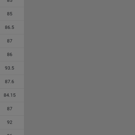
85
85
ность
86.5
87
86
телю.
93.5
ри
87.6
ла
ователь
84.15
орые
87
92
вателя.