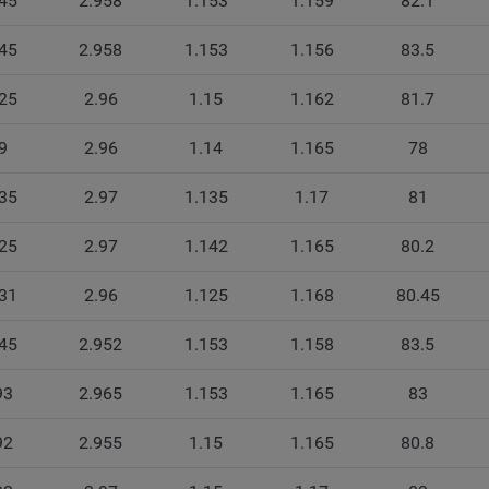
45
2.958
1.153
1.159
82.1
ройках своего браузера.
беспечение удобства пользователей сайтов;
45
2.958
1.153
1.156
83.5
овышение качества функционирования сайтов, в том числе коррект
25
2.96
1.15
1.162
81.7
оты;
бор аналитической информации в обобщенном виде для оценки и
9
2.96
1.14
1.165
78
йшего улучшения работы сайтов;
35
2.97
1.135
1.17
81
оздание и предоставление персонализированной рекламы пользова
25
2.97
1.142
1.165
80.2
ехнические (обязательные) файлы cookie, например, применяемые п
рации либо входе в систему, или для оставления отзыва либо
тария. Данные файлы cookie используются в целях обеспечения
31
2.96
1.125
1.168
80.45
тной работы сайтов и полноценного использования его функциона
вателем, не могут быть отключены в системах. Вместе с тем, польз
45
2.952
1.153
1.158
83.5
настроить браузер, чтобы он блокировал такие файлы сookie или
лял пользователя об их использовании — но в таком случае некот
93
2.965
1.153
1.165
83
ы сайта могут не работать).
92
2.955
1.15
1.165
80.8
ункциональные файлы cookie, например, определяющие имя пользо
 файлы cookie используются для обеспечения работы некоторых